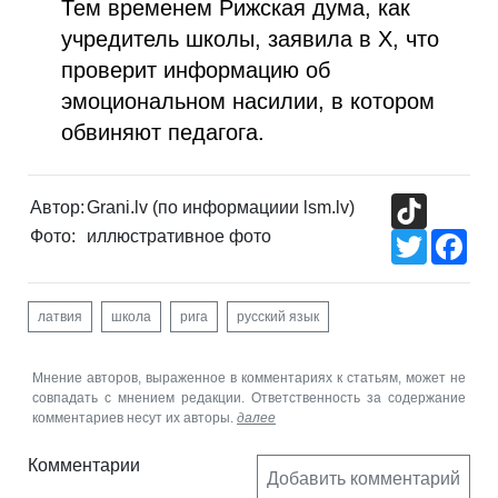
Тем временем Рижская дума, как
учредитель школы, заявила в X, что
проверит информацию об
эмоциональном насилии, в котором
обвиняют педагога.
TikTok
Автор:
Grani.lv (по информациии lsm.lv)
Фото:
иллюстративное фото
Twitter
Fac
латвия
школа
рига
русский язык
Мнение авторов, выраженное в комментариях к статьям, может не
совпадать с мнением редакции. Ответственность за содержание
комментариев несут их авторы.
далее
Комментарии
Добавить комментарий