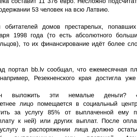
ека составит 11 376 евро. Несложно подсчитат
содержании 53 человек на всю Латвию.
я обитателей домов престарелых, попавших
аря 1998 года (то есть абсолютного больши
льцов), то их финансирование идёт более сл
ад портал bb.lv сообщал, что ежемесячная п
 например, Резекненского края достигла уже
н выложить эти немалые деньги? «
етнее лицо помещается в социальный центр
тить за услугу 85% от выплаченной ему п
плату к ней) или других выплат. После опла
услугу в распоряжении лица должно остать