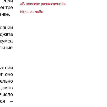
 если
«В поисках развлечений»
ентре
Игры онлайн
енке.
тоянии
джета
кумса
льные
Латвии
ет оно
ельно
домов
число
тся –