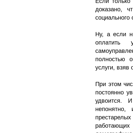
Если только
доказано, ч
социального 
Ну, а если 
оплатить 
самоуправл
полностью о
услуги, взяв 
При этом чи
постоянно ув
удвоится. 
непонятно,
престарелых
работающих