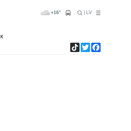
+16°
| LV
к
TikTok
Twitter
Facebook