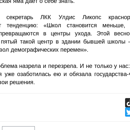
кая яма даёт о себе знать.
й секретарь ЛКК Улдис Ликопс краснор
ет тенденцию: «Школ становится меньше,
превращаются в центры ухода. Этой весн
 пятый такой центр в здании бывшей школы 
вол демографических перемен».
блема назрела и перезрела. И не только у нас
я уже озаботилась ею и обязала государства
вои решения.