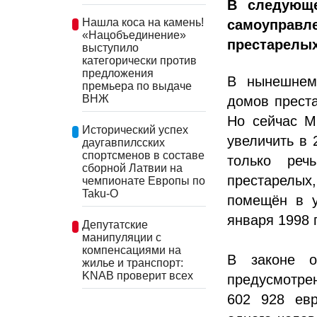
В следующе
Нашла коса на камень!
самоуправл
«Нацобъединение»
престарелых 
выступило
категорически против
предложения
В нынешнем
премьера по выдаче
ВНЖ
домов преста
Но сейчас М
Исторический успех
увеличить в 
даугавпилсских
спортсменов в составе
только реч
сборной Латвии на
престарелых,
чемпионате Европы по
Taku-O
помещён в у
января 1998 
Депутатские
манипуляции с
компенсациями на
В законе о
жилье и транспорт:
KNAB проверит всех
предусмотре
602 928 евр