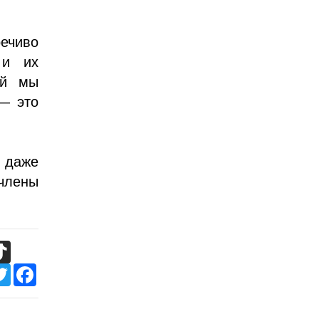
ечиво
 и их
ой мы
— это
: даже
-члены
TikTok
Twitter
Facebook