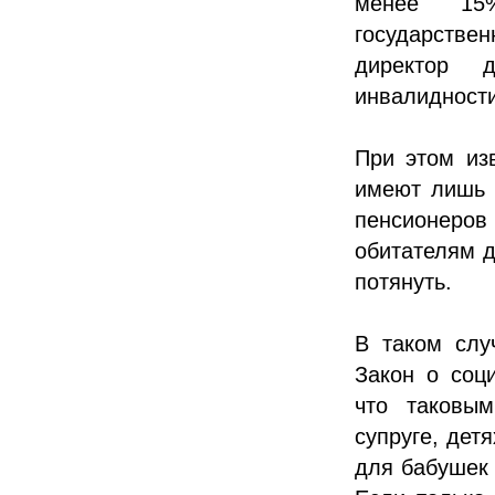
менее 15
государстве
директор 
инвалидности
При этом из
имеют лишь 7
пенсионеров 
обитателям д
потянуть.
В таком слу
Закон о соц
что таковым
супруге, дет
для бабушек 