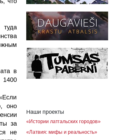
ь, что
 туда
нства
ожным
лата в
 1400
Если
, оно
Наши проекты
енсии
«Истории латгальских городов»
ты за
ся не
«Латвия: мифы и реальность»