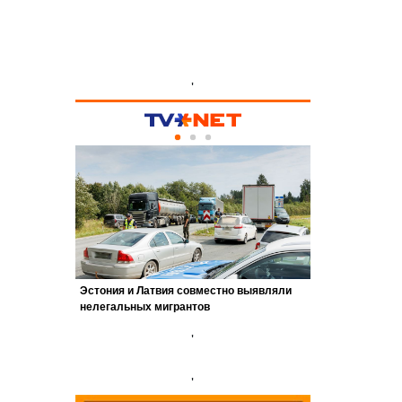
'
'
'