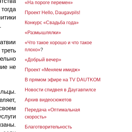
ства
«На пороге перемен»
тогда
Проект Hello, Daugavpils!
итики
Конкурс «Свадьба года»
.
«Размышлялки»
атвии
«Что такое хорошо и что такое
 треть
плохо»
?
тельно
«Добрый вечер»
ние не
Проект «Меняем имидж»
В прямом эфире на TV DAUTKOM
Новости спидвея в Даугавпилсе
льцы.
ляет,
Архив видеосюжетов
своем
Передача «Оптимальная
услуги
скорость»
язаны.
Благотворительность