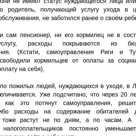
 они не имеют статус нуждающегося лица или
то родитель, получающий услугу ухода в ц
обслуживания, не заботился ранее о своём реб
ни сам пенсионер, ни его кормилец не в сос
услугу, расходы покрываются из бю
ения. (Кстати, самоуправления Риги и Ту
свободили кормильцев от оплаты за социа
оплату на себя).
сло пожилых людей, нуждающихся в уходе, в 
еличивается. Уже подсчитано, что через 20 л
И как это потянут самоуправления, решит
 ибо расходы на содержание обитателей 
 тоже растут не по дням, а по часам. А 
 налогоплательщиков постоянно уменьшае