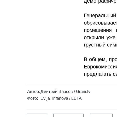
демографичес
Генеральны
обрисовыва
помещения 
открыли уже
грустный сим
В общем, про
Еврокомисси
предлагать с
Автор:
Дмитрий Власов / Grani.lv
Фото:
Evija Trifanova / LETA