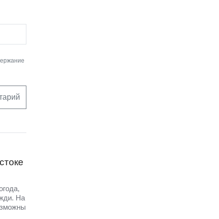
держание
тарий
стоке
огода,
жди. На
озможны