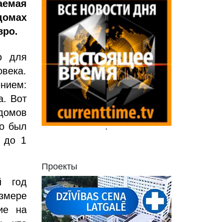
аемая
домах
вро.
ю для
овека.
нием:
а. Вот
домов
то был
'
 до 1
Проекты
й год
азмере
ие на