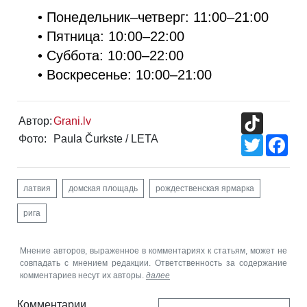
• Понедельник–четверг: 11:00–21:00
• Пятница: 10:00–22:00
• Суббота: 10:00–22:00
• Воскресенье: 10:00–21:00
TikTok
Автор:
Grani.lv
Фото:
Paula Čurkste / LETA
Twitter
Fac
латвия
домская площадь
рождественская ярмарка
рига
Мнение авторов, выраженное в комментариях к статьям, может не
совпадать с мнением редакции. Ответственность за содержание
комментариев несут их авторы.
далее
Комментарии