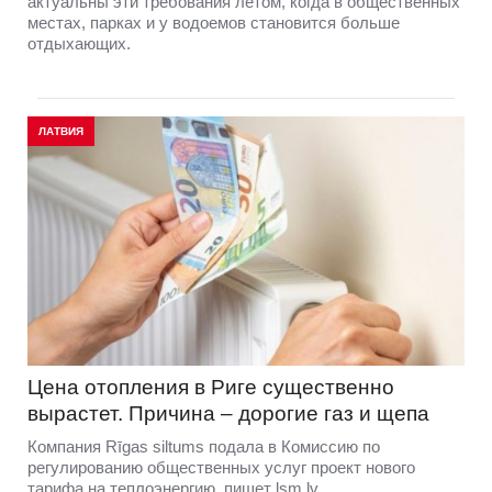
актуальны эти требования летом, когда в общественных
местах, парках и у водоемов становится больше
отдыхающих.
ЛАТВИЯ
Цена отопления в Риге существенно
вырастет. Причина – дорогие газ и щепа
Компания Rīgas siltums подала в Комиссию по
регулированию общественных услуг проект нового
тарифа на теплоэнергию, пишет lsm.lv.