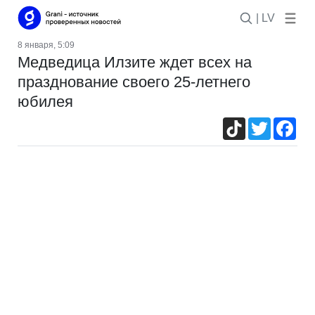
| LV
8 января, 5:09
Медведица Илзите ждет всех на
празднование своего 25-летнего
юбилея
TikTok
Twitter
Fac