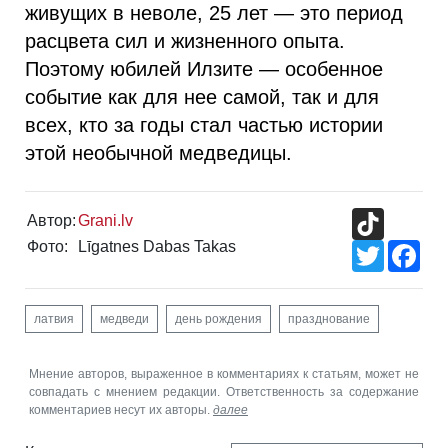
живущих в неволе, 25 лет — это период
расцвета сил и жизненного опыта.
Поэтому юбилей Илзите — особенное
событие как для нее самой, так и для
всех, кто за годы стал частью истории
этой необычной медведицы.
TikTok
Автор:
Grani.lv
Фото:
Līgatnes Dabas Takas
Twitter
Fac
латвия
медведи
день рождения
празднование
Мнение авторов, выраженное в комментариях к статьям, может не
совпадать с мнением редакции. Ответственность за содержание
комментариев несут их авторы.
далее