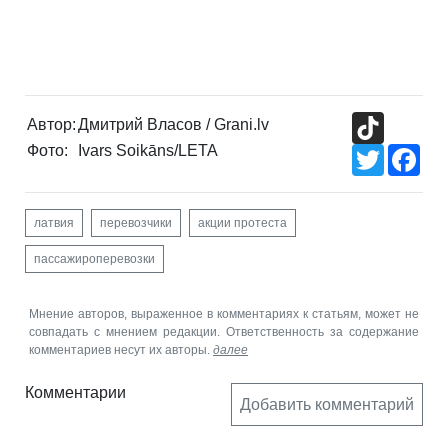
TikTok
Автор:
Дмитрий Власов / Grani.lv
Фото:
Ivars Soikāns/LETA
Twitter
Fac
латвия
перевозчики
акции протеста
пассажироперевозки
Мнение авторов, выраженное в комментариях к статьям, может не
совпадать с мнением редакции. Ответственность за содержание
комментариев несут их авторы.
далее
Комментарии
Добавить комментарий