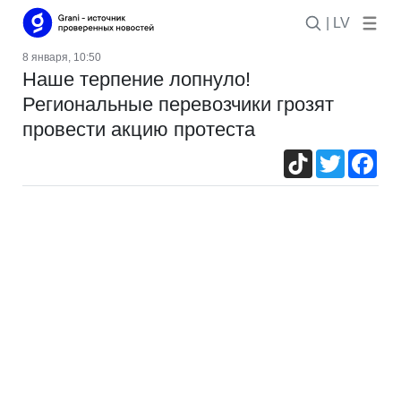
| LV
8 января, 10:50
Наше терпение лопнуло!
Региональные перевозчики грозят
провести акцию протеста
TikTok
Twitter
Fac