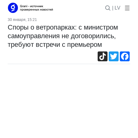
| LV
30 января, 15:21
Споры о ветропарках: с министром
самоуправления не договорились,
требуют встречи с премьером
TikTok
Twitter
Fac