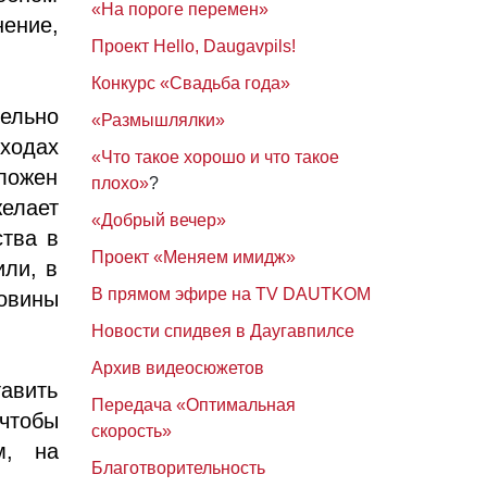
«На пороге перемен»
нение,
Проект Hello, Daugavpils!
Конкурс «Свадьба года»
ельно
«Размышлялки»
ходах
«Что такое хорошо и что такое
аложен
плохо»
?
желает
«Добрый вечер»
ства в
Проект «Меняем имидж»
или, в
В прямом эфире на TV DAUTKOM
овины
Новости спидвея в Даугавпилсе
Архив видеосюжетов
авить
Передача «Оптимальная
чтобы
скорость»
м, на
Благотворительность