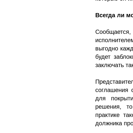
Всегда ли м
Сообщаетс
исполнител
выгодно кажд
будет забло
заключать та
Представите
соглашения 
для покрыт
решения, то
практике та
должника про