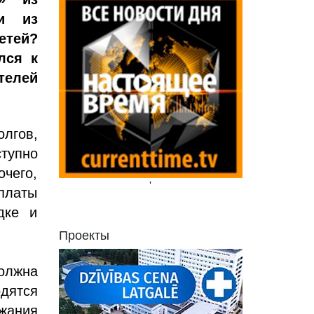
и из
етей?
лся к
телей
лгов,
тупно
чего,
'
платы
дке и
Проекты
олжна
дятся
жания