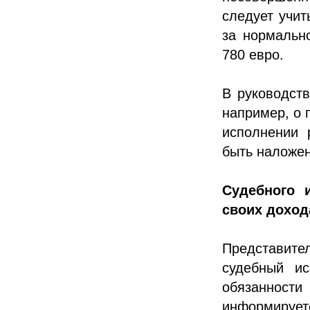
следует учит
за нормальн
780 евро.
В руководст
например, о 
исполнении 
быть наложено
Судебного 
своих доход
Представит
судебный ис
обязанност
информируе