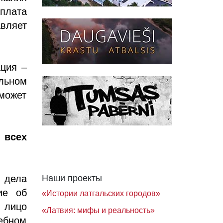
 плата
авляет
ация –
ельном
может
 всех
 дела
Наши проекты
ие об
«Истории латгальских городов»
 лицо
«Латвия: мифы и реальность»
ебном