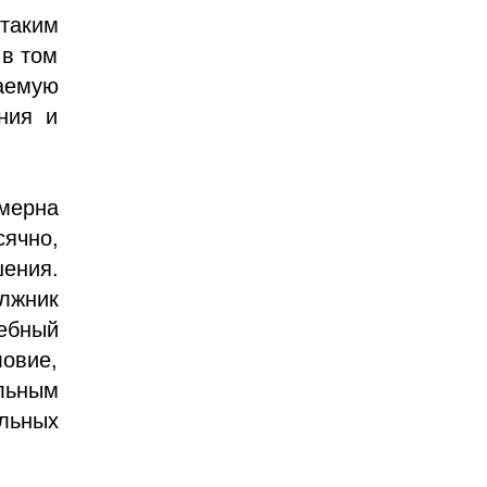
 таким
 в том
гаемую
ния и
змерна
ячно,
ения.
олжник
ебный
овие,
ельным
льных