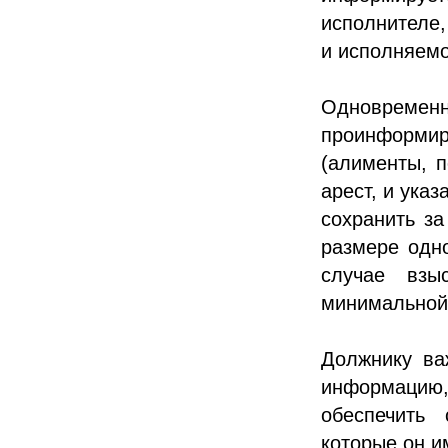
исполнителе,
и исполняем
Одновременн
проинформи
(алименты, п
арест, и ука
сохранить з
размере одн
случае взы
минимальной
Должнику ва
информацию
обеспечить
которые он и