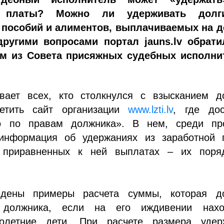
й платы? Можно ли удерживать долг
пособий и алиментов, выплачиваемых на д
ругими вопросами портал jauns.lv обрати
ам из Совета присяжных судебных исполни
вает всех, кто столкнулся с взысканием до
сетить сайт организации
www.lzti.lv
, где дос
о по правам должника». В нем, среди про
информация об удержаниях из заработной 
 приравненных к ней выплатах – их поря
едены примеры расчета суммы, которая д
 должника, если на его иждивении нахо
нолетние дети. При расчете размера удер