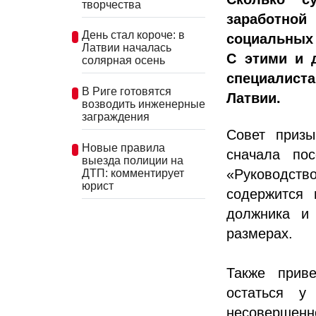
творчества
заработно
День стал короче: в
социальных 
Латвии началась
С этими и д
солярная осень
специалист
В Риге готовятся
Латвии.
возводить инженерные
заграждения
Совет призы
Новые правила
сначала по
выезда полиции на
«Руководств
ДТП: комментирует
юрист
содержится 
должника и
размерах.
Также прив
остаться у
несовершен