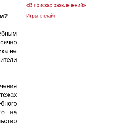
«В поисках развлечений»
ем?
Игры онлайн
ебным
сячно
ика не
ители
чения
тежах
бного
то на
льство