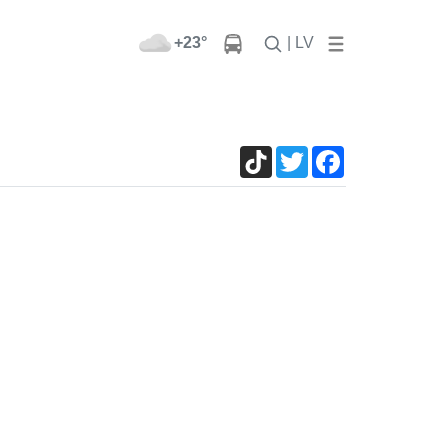
+23°
| LV
TikTok
Twitter
Facebook