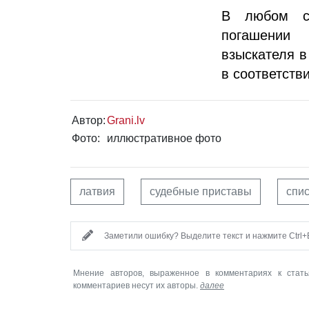
В любом сл
погашении 
взыскателя в
в соответств
Автор:
Grani.lv
Фото:
иллюстративное фото
латвия
судебные приставы
спи
Заметили ошибку? Выделите текст и нажмите Ctrl+E
Мнение авторов, выраженное в комментариях к стать
комментариев несут их авторы.
далее