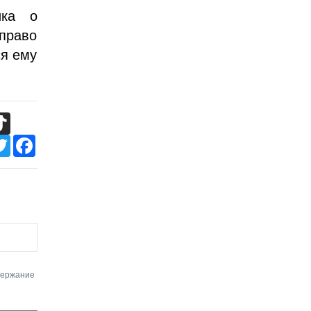
ика о
право
ся ему
TikTok
Twitter
Facebook
держание