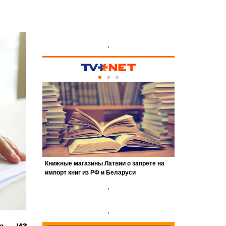
'
'
'
ь» из