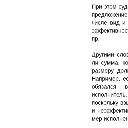
При этом суд
предложением
числе вид и
эффективнос
пр.
Другими сло
ли сумма, к
размеру дол
Например, ес
обязался 
исполнитель
поскольку вз
и неэффекти
мер исполнен