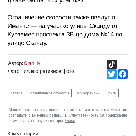
движения на этих участках.
Ограничение скорости также введут в
Иманте — на участке улицы Сканду от
Курземес проспекта 3B до дома №14 по
улице Сканду.
TikTok
Автор:
Grani.lv
Фото:
иллюстративное фото
Twitter
Fac
латвия
ограничение скорости
микрорайоны
рига
Мнение авторов, выраженное в комментариях к статьям, может не
совпадать с мнением редакции. Ответственность за содержание
комментариев несут их авторы.
далее
Комментарии