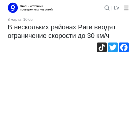
| LV
8 марта, 10:05
В нескольких районах Риги вводят
ограничение скорости до 30 км/ч
TikTok
Twitter
Fac