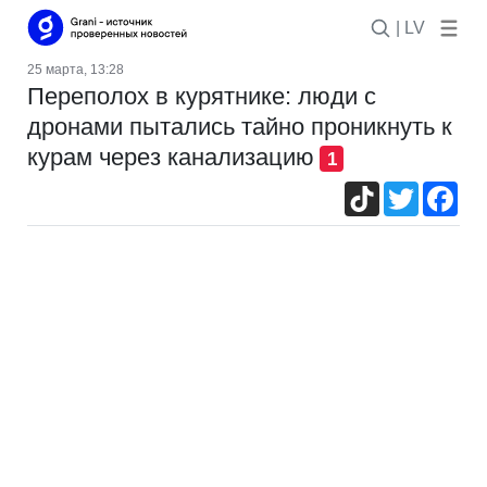
| LV
25 марта, 13:28
Переполох в курятнике: люди с
дронами пытались тайно проникнуть к
курам через канализацию
1
TikTok
Twitter
Fac