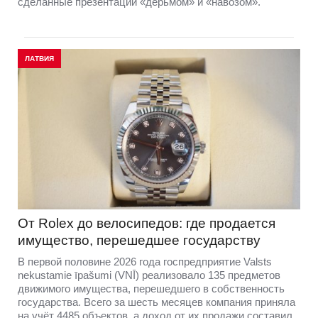
сделанные презентации «дерьмом» и «навозом».
ЛАТВИЯ
От Rolex до велосипедов: где продается
имущество, перешедшее государству
В первой половине 2026 года госпредприятие Valsts
nekustamie īpašumi (VNĪ) реализовало 135 предметов
движимого имущества, перешедшего в собственность
государства. Всего за шесть месяцев компания приняла
на учёт 4485 объектов, а доход от их продажи составил