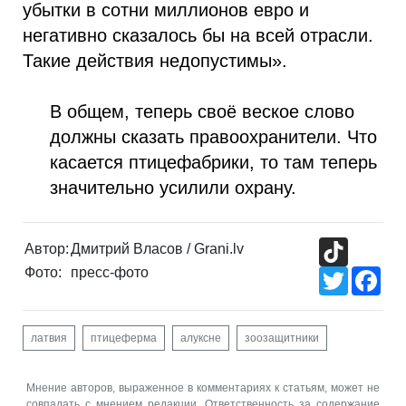
убытки в сотни миллионов евро и
негативно сказалось бы на всей отрасли.
Такие действия недопустимы».
В общем, теперь своё веское слово
должны сказать правоохранители. Что
касается птицефабрики, то там теперь
значительно усилили охрану.
TikTok
Автор:
Дмитрий Власов / Grani.lv
Фото:
пресс-фото
Twitter
Fac
латвия
птицеферма
алуксне
зоозащитники
Мнение авторов, выраженное в комментариях к статьям, может не
совпадать с мнением редакции. Ответственность за содержание