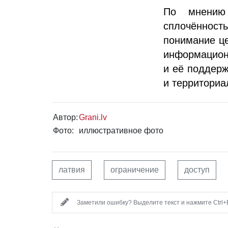
По мнению
сплочённост
понимание це
информационн
и её поддерж
и территориа
Автор:
Grani.lv
Фото:
иллюстративное фото
латвия
ограничение
доступ
Заметили ошибку? Выделите текст и нажмите Ctrl+E