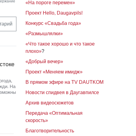
держание
«На пороге перемен»
Проект Hello, Daugavpils!
Конкурс «Свадьба года»
тарий
«Размышлялки»
«Что такое хорошо и что такое
плохо»
?
«Добрый вечер»
стоке
Проект «Меняем имидж»
огода,
В прямом эфире на TV DAUTKOM
жди. На
озможны
Новости спидвея в Даугавпилсе
Архив видеосюжетов
Передача «Оптимальная
скорость»
Благотворительность