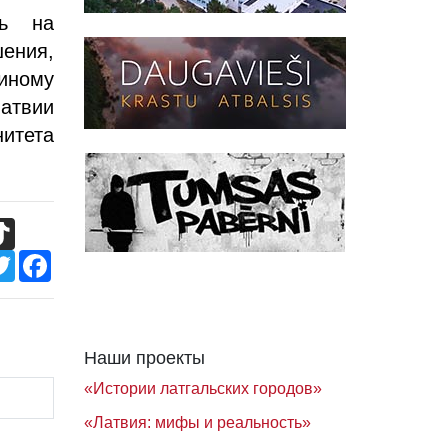
ть на
шения,
диному
Латвии
нитета
TikTok
Twitter
Facebook
Наши проекты
«Истории латгальских городов»
«Латвия: мифы и реальность»