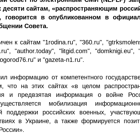
к десяти сайтам, «распространяющим росси
», говорится в опубликованном в официа
бщении Совета.
чен к сайтам "1rodina.ru", "360.ru", "gtrksmolens
u", "author.today", "litgid.com", "domknigi.eu", "
rogorod76.ru" и "gazeta-n1.ru".
ил информацию от компетентного государстве
м, что на этих сайтах «в целом распростран
няя и предвзятая информация о войне Рос
существляется мобилизация информацион
й поддержки российских военных, участвую
твиях в Украине, а также формируется позит
России».