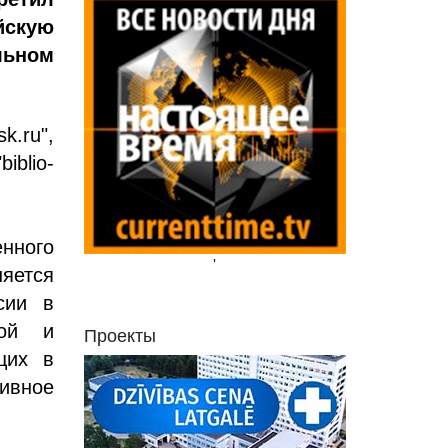
йскую
льном
k.ru",
biblio-
нного
'
яется
сии в
ной и
Проекты
щих в
ивное