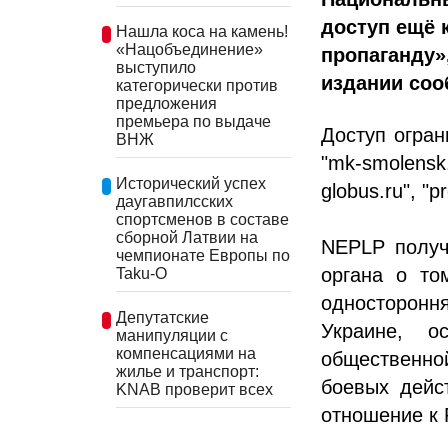
доступ ещё 
Нашла коса на камень!
«Нацобъединение»
пропаганду
выступило
издании соо
категорически против
предложения
премьера по выдаче
Доступ ограни
ВНЖ
"mk-smolensk.r
Исторический успех
globus.ru", "p
даугавпилсских
спортсменов в составе
сборной Латвии на
NEPLP получ
чемпионате Европы по
органа о то
Taku-O
односторон
Депутатские
Украине, о
манипуляции с
компенсациями на
общественно
жилье и транспорт:
боевых дейс
KNAB проверит всех
отношение к 