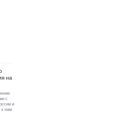
о
ия на
шении
ии с
оссии и
 к нам