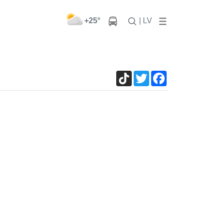
+25°
| LV
TikTok
Twitter
Facebook