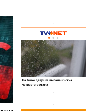
'
'
'
ретил