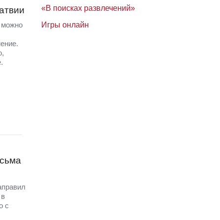
«В поисках развлечений»
Латвии
Игры онлайн
а можно
ение.
ю,
.
исьма
аправил
 в
о с