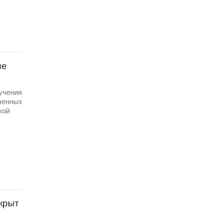
ые
 учения
ченных
кой
крыт