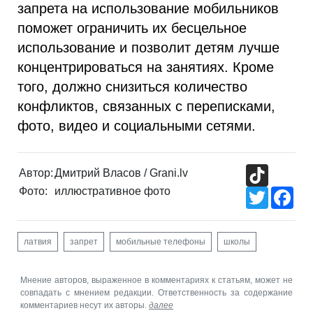
запрета на использование мобильников
поможет ограничить их бесцельное
использование и позволит детям лучше
концентрироваться на занятиях. Кроме
того, должно снизиться количество
конфликтов, связанных с переписками,
фото, видео и социальными сетями.
TikTok
Автор:
Дмитрий Власов / Grani.lv
Фото:
иллюстративное фото
Twitter
Fac
латвия
запрет
мобильные телефоны
школы
Мнение авторов, выраженное в комментариях к статьям, может не
совпадать с мнением редакции. Ответственность за содержание
комментариев несут их авторы.
далее