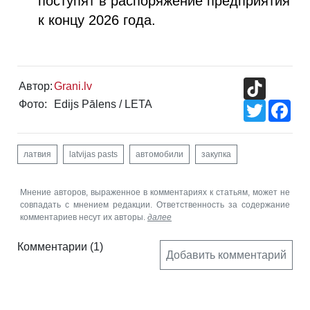
поступят в распоряжение предприятия
к концу 2026 года.
TikTok
Автор:
Grani.lv
Фото:
Edijs Pālens / LETA
Twitter
Fac
латвия
latvijas pasts
автомобили
закупка
Мнение авторов, выраженное в комментариях к статьям, может не
совпадать с мнением редакции. Ответственность за содержание
комментариев несут их авторы.
далее
Комментарии
(1)
Добавить комментарий