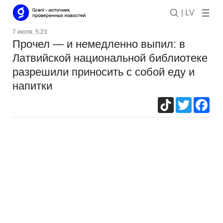
| LV
7 июля, 5:23
Прочел — и немедленно выпил: в
Латвийской национальной библиотеке
разрешили приносить с собой еду и
напитки
TikTok
Twitter
Fac