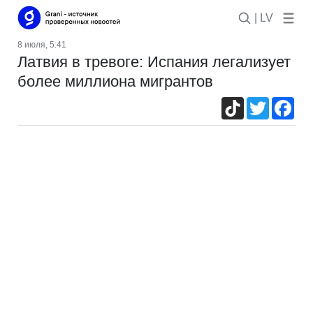
| LV
8 июля, 5:41
Латвия в тревоге: Испания легализует
более миллиона мигрантов
TikTok
Twitter
Fac