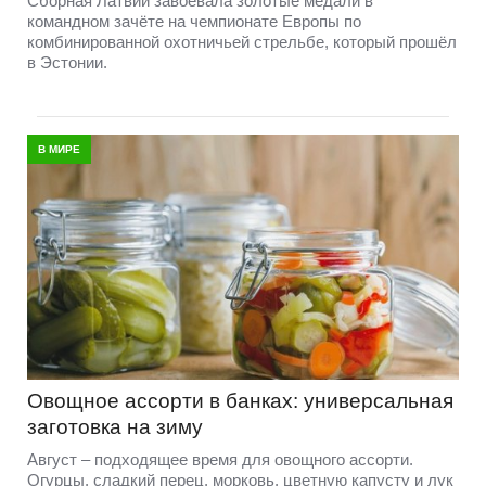
Сборная Латвии завоевала золотые медали в
командном зачёте на чемпионате Европы по
комбинированной охотничьей стрельбе, который прошёл
в Эстонии.
В МИРЕ
Овощное ассорти в банках: универсальная
заготовка на зиму
Август – подходящее время для овощного ассорти.
Огурцы, сладкий перец, морковь, цветную капусту и лук