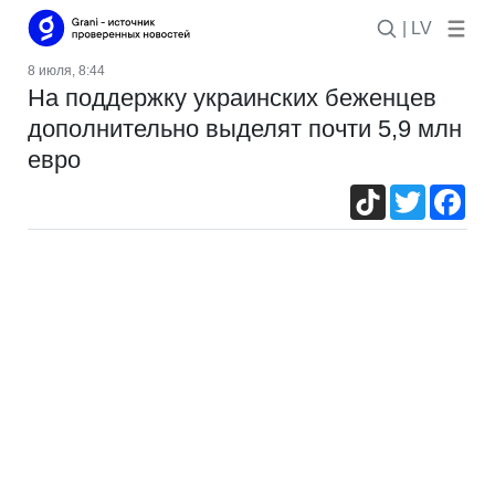
| LV
8 июля, 8:44
На поддержку украинских беженцев
дополнительно выделят почти 5,9 млн
евро
TikTok
Twitter
Fac