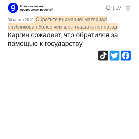
| LV
Обратите внимание: материал
30 марта 2010
опубликован более чем шестнадцать лет назад
Каргин сожалеет, что обратился за
помощью к государству
TikTok
Twitter
Fac