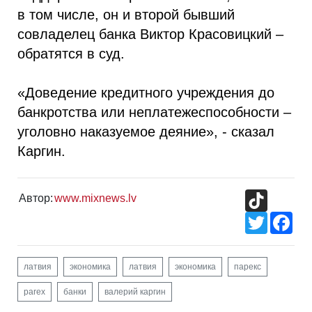
в том числе, он и второй бывший
совладелец банка Виктор Красовицкий –
обратятся в суд.
«Доведение кредитного учреждения до
банкротства или неплатежеспособности –
уголовно наказуемое деяние», - сказал
Каргин.
TikTok
Автор:
www.mixnews.lv
Twitter
Fac
латвия
экономика
латвия
экономика
парекс
parex
банки
валерий каргин