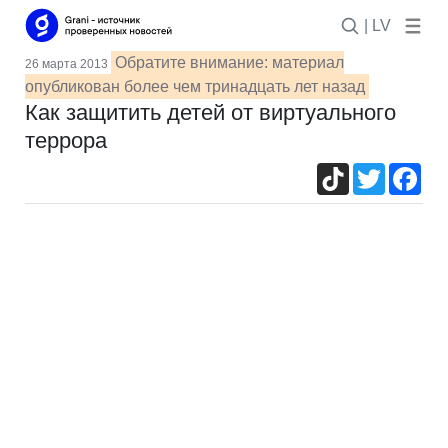
| LV
Обратите внимание: материал
26 марта 2013
опубликован более чем тринадцать лет назад
Как защитить детей от виртуального
террора
TikTok
Twitter
Fac