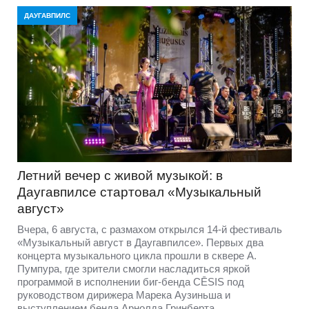
ДАУГАВПИЛС
Летний вечер с живой музыкой: в
Даугавпилсе стартовал «Музыкальный
август»
Вчера, 6 августа, с размахом открылся 14-й фестиваль
«Музыкальный август в Даугавпилсе». Первых два
концерта музыкального цикла прошли в сквере А.
Пумпура, где зрители смогли насладиться яркой
программой в исполнении биг-бенда CĒSIS под
руководством дирижера Марека Аузиньша и
выступлением бенда Арнолда Гринберта.