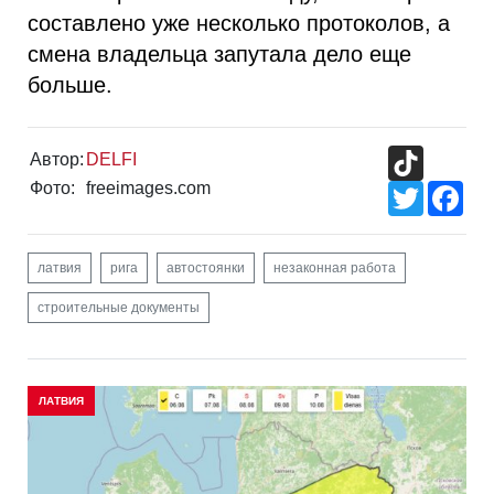
составлено уже несколько протоколов, а
смена владельца запутала дело еще
больше.
TikTok
Автор:
DELFI
Фото:
freeimages.com
Twitter
Fac
латвия
рига
автостоянки
незаконная работа
строительные документы
ЛАТВИЯ