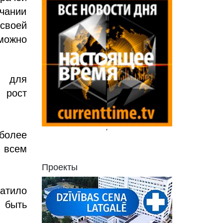
чании
своей
 можно
, для
 рост
'
 более
о всем
Проекты
латило
 быть