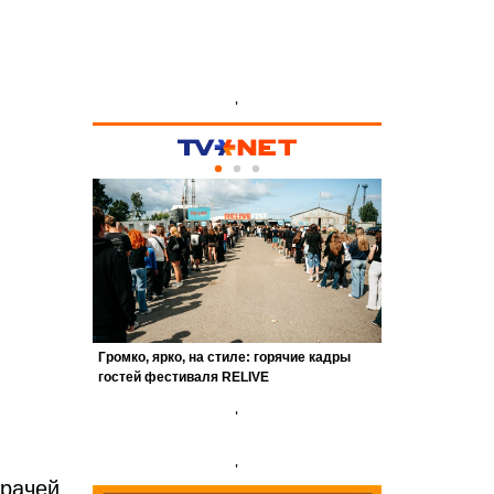
'
'
'
врачей