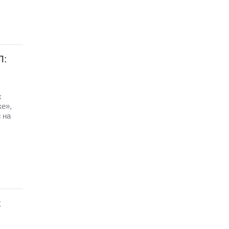
П:
х
ке»,
 на
х