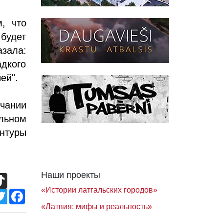
, что
будет
азала:
дкого
ей".
чании
ельном
нтуры
Наши проекты
TikTok
«Истории латгальских городов»
Twitter
Facebook
«Латвия: мифы и реальность»