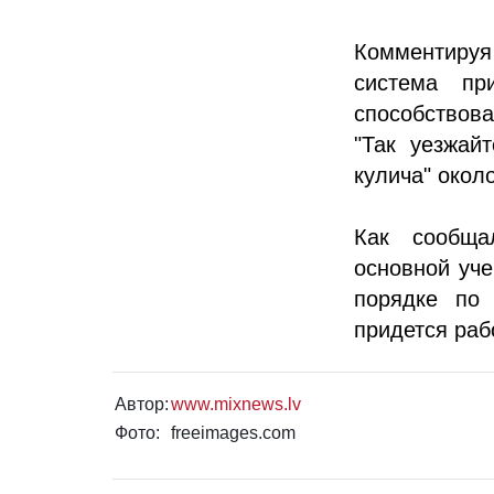
Комментируя
система пр
способствова
"Так уезжай
кулича" около
Как сообща
основной уче
порядке по 
придется раб
Автор:
www.mixnews.lv
Фото:
freeimages.com