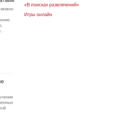
Латвии
«В поисках развлечений»
а можно
Игры онлайн
ение.
ю,
.
ые
 учения
ченных
кой