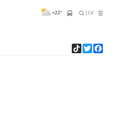
+22°
| LV
TikTok
Twitter
Facebook