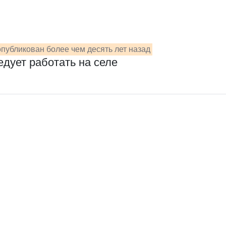
публикован более чем десять лет назад
дует работать на селе