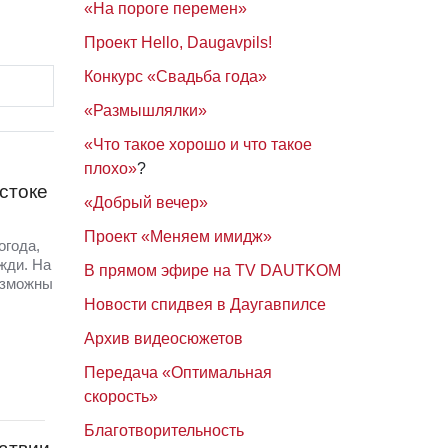
«На пороге перемен»
Проект Hello, Daugavpils!
Конкурс «Свадьба года»
«Размышлялки»
«Что такое хорошо и что такое
плохо»
?
стоке
«Добрый вечер»
Проект «Меняем имидж»
огода,
жди. На
В прямом эфире на TV DAUTKOM
озможны
Новости спидвея в Даугавпилсе
Архив видеосюжетов
Передача «Оптимальная
скорость»
Благотворительность