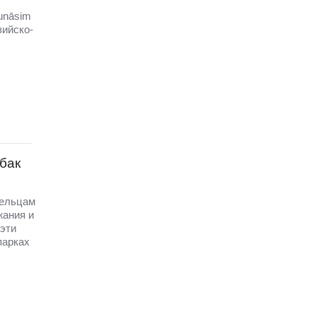
unāsim
вийско-
бак
дельцам
жания и
эти
парках