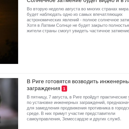
Солнечное затмение будет видно и в 
Во вторую неделю августа во многих странах мир
будет наблюдать одно из самых впечатляющих
астрономических явлений - полное солнечное затм
Хотя в Латвии Солнце не будет закрыто полность
жители страны смогут увидеть частичное затмение
В Риге готовятся возводить инженерн
заграждения
1
В пятницу, 7 августа, в Риге пройдут практические
по установке инженерных заграждений, предназна
для замедления продвижения противника в городс
среде. В них примут участие представители
самоуправления, Земессардзе и других служб.