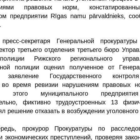
иями правовых норм, констатирован
ом предприятии Rīgas namu pārvaldnieks, со
.
пресс-секретаря Генеральной прокуратуры
ектор третьего отделения третьего бюро Упра
полиции Рижского регионального управ
нной полиции оценил полученное от Генера
ы заявление Государственного контро
 во время ревизии нарушениям правовых н
сти этого муниципального предприят
ельно, фиктивно трудоустроенных 13 физич
ял решение отказать в возбуждении уголовного
редь, прокурор Прокуратуры по расследо
 экономических преступлений, проверяя зако