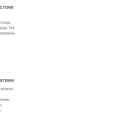
стоке
огода,
жди. На
озможны
Латвии
а можно
ение.
ю,
.