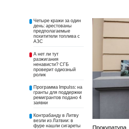
Четыре кражи за один
день: арестованы
предполагаемые
похитители топлива с
АЗС
А нет ли тут
разжигания
ненависти? СГБ
проверит одиозный
ролик
Программа Impulss: на
гранты для поддержки
ремигрантов подано 4
заявки
Контрабанду в Литву
везли из Латвии: в
фуре нашли сигареты
Прокуратура 