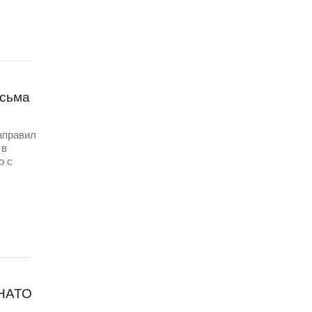
исьма
аправил
 в
о с
 НАТО