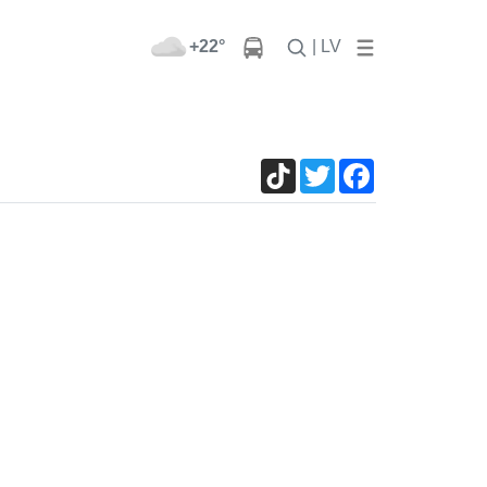
+22°
| LV
TikTok
Twitter
Facebook