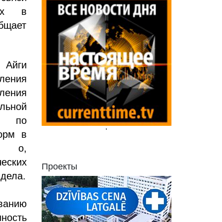
ных в
общает
 Айги
вления
ления
льной
ля по
'
орм в
ия о,
еских
Проекты
 дела.
ванию
нность