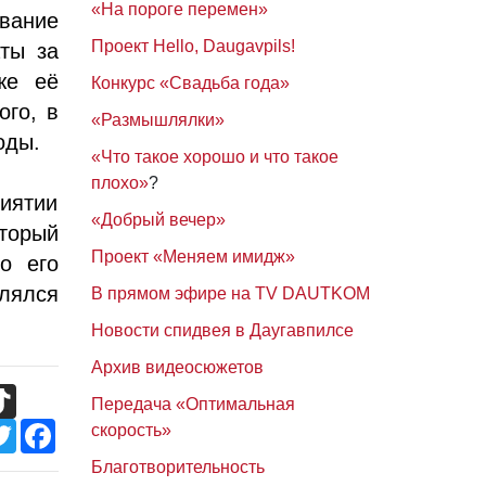
«На пороге перемен»
вание
Проект Hello, Daugavpils!
аты за
же её
Конкурс «Свадьба года»
ого, в
«Размышлялки»
оды.
«Что такое хорошо и что такое
плохо»
?
иятии
«Добрый вечер»
оторый
Проект «Меняем имидж»
о его
лялся
В прямом эфире на TV DAUTKOM
Новости спидвея в Даугавпилсе
Архив видеосюжетов
TikTok
Передача «Оптимальная
Twitter
Facebook
скорость»
Благотворительность