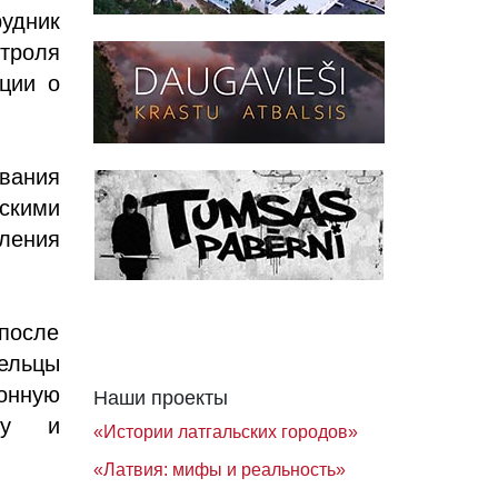
удник
нтроля
ции о
ования
скими
ения
после
ельцы
онную
Наши проекты
ату и
«Истории латгальских городов»
«Латвия: мифы и реальность»