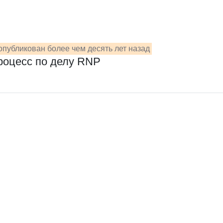
публикован более чем десять лет назад
роцесс по делу RNP