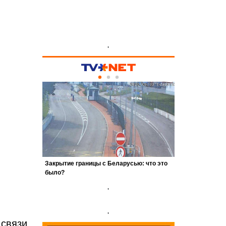
'
'
'
 связи