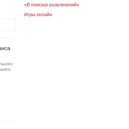
«В поисках развлечений»
Игры онлайн
виса
льного
вшего