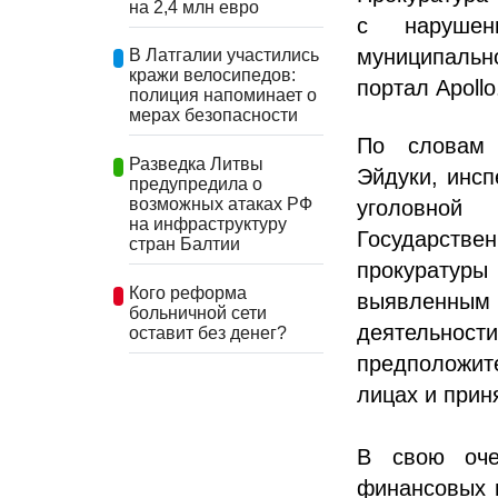
на 2,4 млн евро
с нарушен
муниципальн
В Латгалии участились
кражи велосипедов:
портал Apollo
полиция напоминает о
мерах безопасности
По словам 
Разведка Литвы
Эйдуки, инсп
предупредила о
возможных атаках РФ
уголовной 
на инфраструктуру
Государстве
стран Балтии
прокуратур
Кого реформа
выявленным
больничной сети
деятельно
оставит без денег?
предположит
лицах и прин
В свою оче
финансовых и