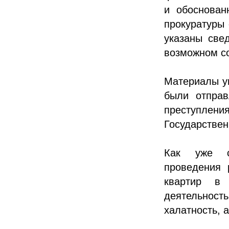
и обоснован
прокуратуры 
указаны све
возможном с
Материалы у
были отправ
преступле
Государствен
Как уже со
проведения 
квартир в 
деятельнос
халатность, 