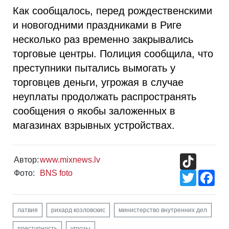
Как сообщалось, перед рождественскими
и новогодними праздниками в Риге
несколько раз временно закрывались
торговые центры. Полиция сообщила, что
преступники пытались вымогать у
торговцев деньги, угрожая в случае
неуплаты продолжать распространять
сообщения о якобы заложенных в
магазинах взрывных устройствах.
TikTok
Автор:
www.mixnews.lv
Фото:
BNS foto
Twitter
Fac
латвия
рихард козловскис
министерство внутренних дел
преступность
угрозы