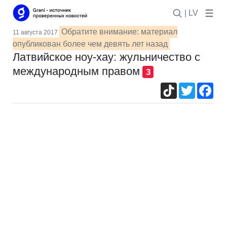
| LV
Обратите внимание: материал
11 августа 2017
опубликован более чем девять лет назад
Латвийское ноу-хау: жульничество с
международным правом
3
TikTok
Twitter
Fac