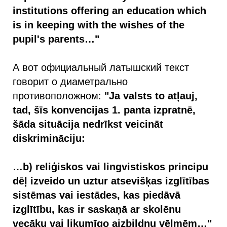
institutions offering an education which
is in keeping with the wishes of the
pupil's parents…"
А вот официальный латышский текст
говорит о диаметрально
противоположном:
"Ja valsts to atļauj,
tad, šīs konvencijas 1. panta izpratnē,
šāda situācija nedrīkst veicināt
diskrimināciju:
…b) reliģiskos vai lingvistiskos principu
dēļ izveido un uztur atsevišķas izglītības
sistēmas vai iestādes, kas piedāvā
izglītību, kas ir saskaņā ar skolēnu
vecāku vai likumīgo aizbildņu vēlmēm…"