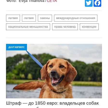
Фото:
Evija Trifanova /
LETA
Twitter
Fac
латвия
латвия
законы
международные отношения
национальные меньшинства
права человека
конвенции
ДАУГАВПИЛС
Штраф — до 1850 евро: владельцев собак