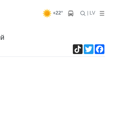
+22°
| LV
ий
TikTok
Twitter
Facebook