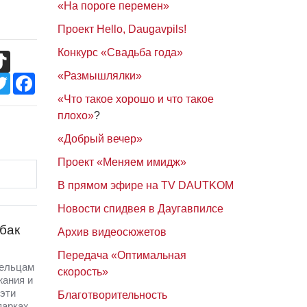
«На пороге перемен»
Проект Hello, Daugavpils!
Конкурс «Свадьба года»
TikTok
«Размышлялки»
Twitter
Facebook
«Что такое хорошо и что такое
плохо»
?
«Добрый вечер»
Проект «Меняем имидж»
В прямом эфире на TV DAUTKOM
Новости спидвея в Даугавпилсе
бак
Архив видеосюжетов
Передача «Оптимальная
дельцам
скорость»
жания и
эти
Благотворительность
парках