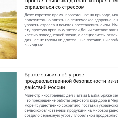
Простая привычка датчан, которая пом
справляться со стрессом
Даже короткое время, проведенное на природе, мо
положительно влиять на психическое здоровье, с
уровень стресса и помогая восстановить силы. Им
эту простую привычку жители Дании считают важн
частью повседневной жизни, а специалисты отмеча
для нее не нужны ни длительные поездки, ни сво
выходные.
Браже заявила об угрозе
продовольственной безопасности из-з
действий России
Министр иностранных дел Латвии Байба Браже за
что прекращение работы зернового коридора в Че
море «существенно сократило поставки украинско
сельскохозяйственной продукции на мировой рыно
создало серьезную угрозу глобальной продовольс