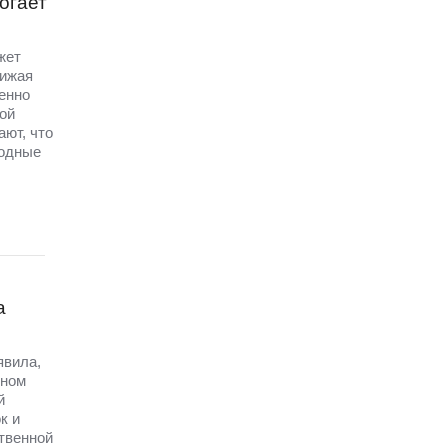
огает
жет
нижая
енно
ой
ют, что
бодные
а
явила,
рном
й
к и
твенной