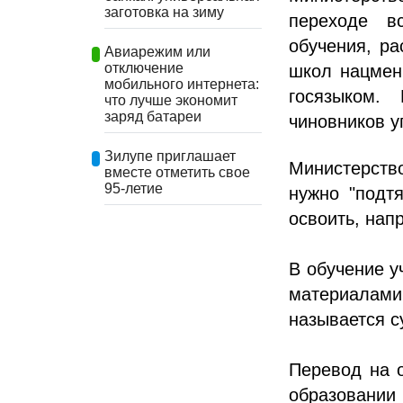
заготовка на зиму
переходе в
обучения, ра
Авиарежим или
отключение
школ нацмен
мобильного интернета:
госязыком. 
что лучше экономит
заряд батареи
чиновников у
Зилупе приглашает
Министерств
вместе отметить свое
95-летие
нужно "подт
освоить, нап
В обучение у
материалами
называется с
Перевод на о
образовании