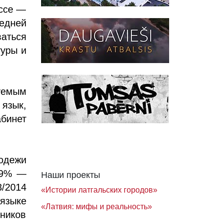
ассе —
редней
аться
туры и
уемым
язык,
бинет
одежи
39% —
Наши проекты
/2014
«Истории латгальских городов»
языке
«Латвия: мифы и реальность»
кников