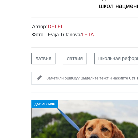
школ нацмен
Автор:
DELFI
Фото:
Evija Trifanova/
LETA
латвия
латвия
школьная рефор
Заметили ошибку? Выделите текст и нажмите Ctrl+E
ДАУГАВПИЛС