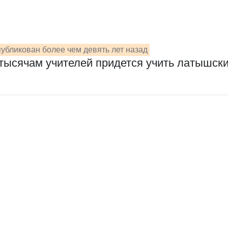
убликован более чем девять лет назад
тысячам учителей придется учить латышск