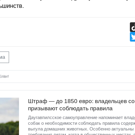
ьшинств.
ма
nter!
Штраф — до 1850 евро: владельцев со
призывают соблюдать правила
Даугавпилсское самоуправление напоминает вла
собак о необходимости соблюдать правила содер
выгула домашних животных. Особенно актуальны 
требования летом, когда в общественных местах, 