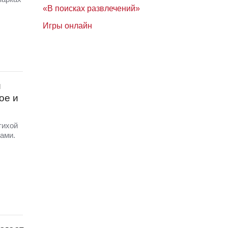
«В поисках развлечений»
Игры онлайн
и
ое и
тихой
ами.