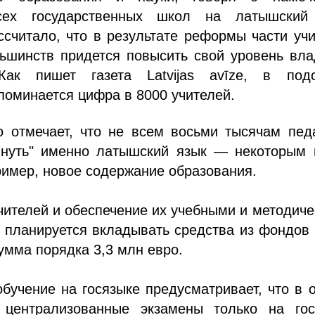
сех государственных школ на латышский
ссчитало, что в результате реформы части уч
ьшинств придется повысить свой уровень вла
Как пишет газета Latvijas avīze, в подс
поминается цифра в 8000 учителей.
о отмечает, что не всем восьми тысячам пед
януть" именно латышский язык — некоторым 
ример, новое содержание образования.
чителей и обеспечение их учебными и методич
 планируется вкладывать средства из фондов
умма порядка 3,3 млн евро.
бучение на госязыке предусматривает, что в
 централизованные экзамены только на гос