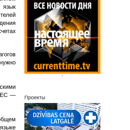
 язык
ителей
дения
четах
агогов
нужно
'
ескими
 ЕС —
Проекты
 общем
языке