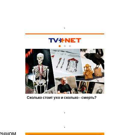
'
'
'
енном