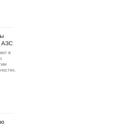
ны
с АЗС
ают в
о
гим
ностях.
ую