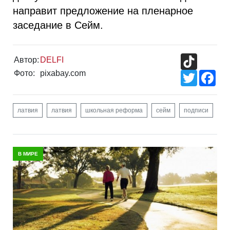
направит предложение на пленарное
заседание в Сейм.
TikTok
Автор:
DELFI
Фото:
pixabay.com
Twitter
Fac
латвия
латвия
школьная реформа
сейм
подписи
В МИРЕ