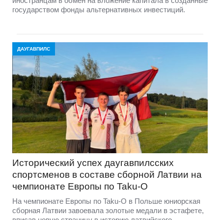
иностранцам в обмен на вложение капитала в созданные
государством фонды альтернативных инвестиций.
ДАУГАВПИЛС
Исторический успех даугавпилсских
спортсменов в составе сборной Латвии на
чемпионате Европы по Taku-O
На чемпионате Европы по Taku-O в Польше юниорская
сборная Латвии завоевала золотые медали в эстафете,
вписав новую страницу в историю латвийского