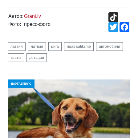
TikTok
Автор:
Grani.lv
Фото:
пресс-фото
Twitter
Fac
латвия
латвия
рига
rigas satiksme
автомобили
траты
дотации
ДАУГАВПИЛС