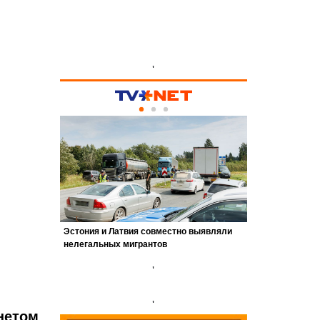
'
'
'
нетом