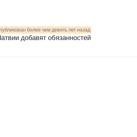
публикован более чем девять лет назад
Латвии добавят обязанностей