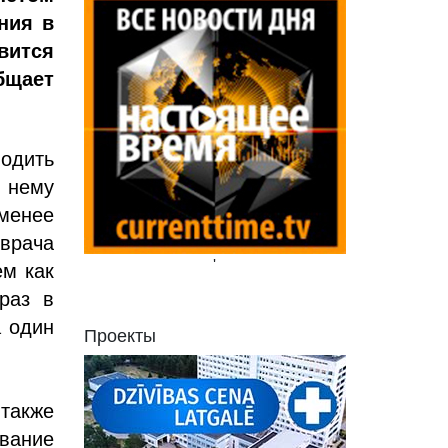
ния в
вится
бщает
одить
 нему
менее
врача
'
ем как
 раз в
а один
Проекты
также
вание