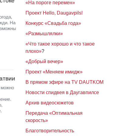
стоке
«На пороге перемен»
Проект Hello, Daugavpils!
огода,
жди. На
Конкурс «Свадьба года»
озможны
«Размышлялки»
«Что такое хорошо и что такое
плохо»
?
«Добрый вечер»
Проект «Меняем имидж»
Латвии
В прямом эфире на TV DAUTKOM
а можно
Новости спидвея в Даугавпилсе
ение.
Архив видеосюжетов
ю,
.
Передача «Оптимальная
скорость»
Благотворительность