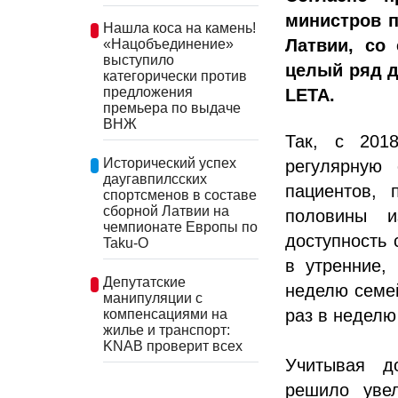
министров 
Нашла коса на камень!
Латвии, со
«Нацобъединение»
выступило
целый ряд д
категорически против
предложения
LETA.
премьера по выдаче
ВНЖ
Так, с 201
Исторический успех
регулярную 
даугавпилсских
пациентов, 
спортсменов в составе
сборной Латвии на
половины и
чемпионате Европы по
доступность 
Taku-O
в утренние,
Депутатские
неделю семей
манипуляции с
раз в неделю
компенсациями на
жилье и транспорт:
KNAB проверит всех
Учитывая до
решило увел