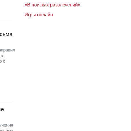
«В поисках развлечений»
Игры онлайн
исьма
аправил
 в
о с
ые
 учения
ченных