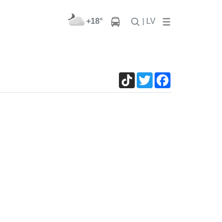
+18°
| LV
TikTok
Twitter
Facebook