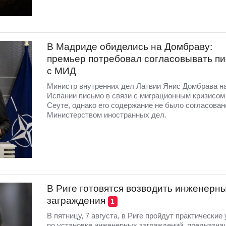
В Мадриде обиделись на Домбраву:
премьер потребовал согласовывать п
с МИД
Министр внутренних дел Латвии Янис Домбрава н
Испании письмо в связи с миграционным кризисом
Сеуте, однако его содержание не было согласован
Министерством иностранных дел.
В Риге готовятся возводить инженерн
заграждения
1
В пятницу, 7 августа, в Риге пройдут практические
по установке инженерных заграждений, предназна