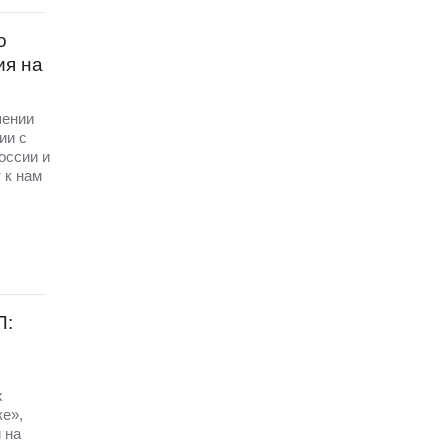
о
ия на
шении
ии с
оссии и
 к нам
П:
х
ке»,
 на