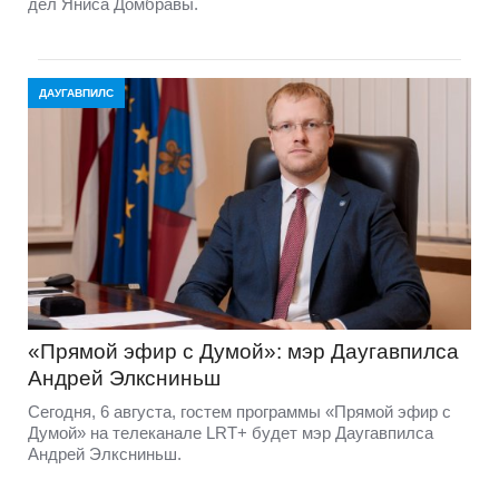
дел Яниса Домбравы.
ДАУГАВПИЛС
«Прямой эфир с Думой»: мэр Даугавпилса
Андрей Элксниньш
Сегодня, 6 августа, гостем программы «Прямой эфир с
Думой» на телеканале LRT+ будет мэр Даугавпилса
Андрей Элксниньш.