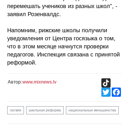
перемешать учеников из разных школ", -
заявил Розенвалдс.
Напомним, рижские школы получили
уведомления от Центра госязыка о том,
что в этом месяце начнутся проверки
педагогов. Инспекция связана с принятой
реформой.
TikTok
Автор:
www.mixnews.lv
Twitter
Fac
латвия
школьная реформа
национальные меньшинства