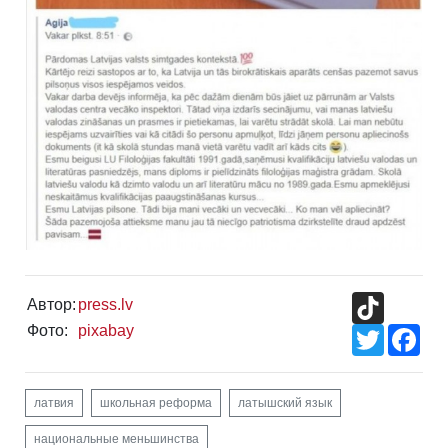
TikTok
Автор:
press.lv
Фото:
pixabay
Twitter
Fac
латвия
школьная реформа
латышский язык
национальные меньшинства