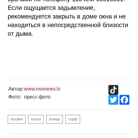
Если ощущается задымление,
рекомендуется закрыть в доме окна и не
находиться в непосредственной близости
от дыма.
TikTok
Автор:
www.mixnews.lv
Фото:
пресс-фото
Twitter
Fac
латвия
талси
пожар
торф