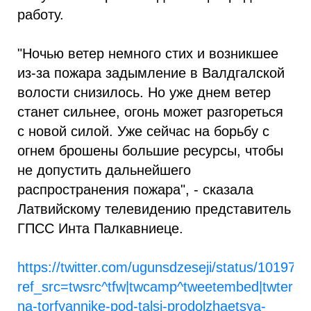
работу.
"Ночью ветер немного стих и возникшее
из-за пожара задымление в Валдгалской
волости снизилось. Но уже днем ветер
станет сильнее, огонь может разгореться
с новой силой. Уже сейчас на борьбу с
огнем брошены большие ресурсы, чтобы
не допустить дальнейшего
распространения пожара", - сказала
Латвийскому телевидению представитель
ГПСС Инта Палкавниеце.
https://twitter.com/ugunsdzeseji/status/1019
ref_src=twsrc^tfw|twcamp^tweetembed|twterm^
na-torfyannike-pod-talsi-prodolzhaetsya-