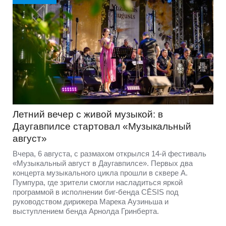
Летний вечер с живой музыкой: в
Даугавпилсе стартовал «Музыкальный
август»
Вчера, 6 августа, с размахом открылся 14-й фестиваль
«Музыкальный август в Даугавпилсе». Первых два
концерта музыкального цикла прошли в сквере А.
Пумпура, где зрители смогли насладиться яркой
программой в исполнении биг-бенда CĒSIS под
руководством дирижера Марека Аузиньша и
выступлением бенда Арнолда Гринберта.