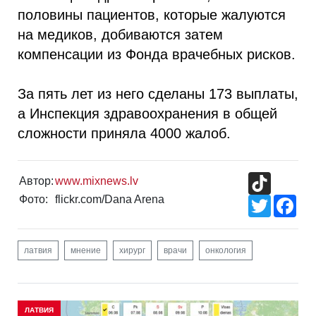
половины пациентов, которые жалуются
на медиков, добиваются затем
компенсации из Фонда врачебных рисков.
За пять лет из него сделаны 173 выплаты,
а Инспекция здравоохранения в общей
сложности приняла 4000 жалоб.
TikTok
Автор:
www.mixnews.lv
Фото:
flickr.com/Dana Arena
Twitter
Fac
латвия
мнение
хирург
врачи
онкология
ЛАТВИЯ