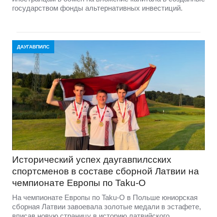
государством фонды альтернативных инвестиций.
ДАУГАВПИЛС
Исторический успех даугавпилсских
спортсменов в составе сборной Латвии на
чемпионате Европы по Taku-O
На чемпионате Европы по Taku-O в Польше юниорская
сборная Латвии завоевала золотые медали в эстафете,
вписав новую страницу в историю латвийского