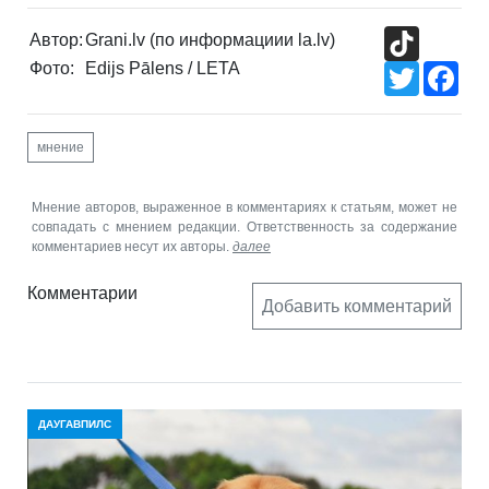
TikTok
Автор:
Grani.lv (по информациии la.lv)
Фото:
Edijs Pālens / LETA
Twitter
Fac
мнение
Мнение авторов, выраженное в комментариях к статьям, может не
совпадать с мнением редакции. Ответственность за содержание
комментариев несут их авторы.
далее
Комментарии
Добавить комментарий
ДАУГАВПИЛС