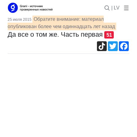
| LV
Обратите внимание: материал
25 июля 2015
опубликован более чем одиннадцать лет назад
Да все о том же. Часть первая
51
TikTok
Twitter
Fac