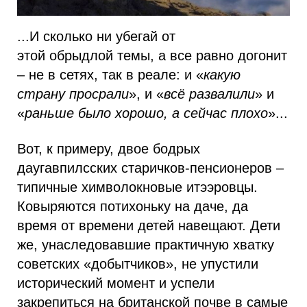
...И сколько ни убегай от
этой
обрыдлой
темы, а все равно догонит
– не в сетях, так в реале: и «
какую
страну
просрали
», и «
всё развалили
» и
«
раньше было хорошо, а сейчас плохо
»...
Вот, к примеру, двое бодрых
даугавпилсских старичков-пенсионеров –
типичные химволокновые итээровцы.
Ковыряются потихоньку на даче, да
время от времени детей навещают. Дети
же, унаследовавшие практичную хватку
советских «добытчиков», не упустили
исторический момент и успели
закрепиться на британской почве в самые