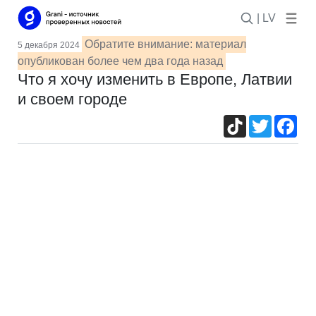
| LV
Обратите внимание: материал
5 декабря 2024
опубликован более чем два года назад
Что я хочу изменить в Европе, Латвии
и своем городе
TikTok
Twitter
Fac