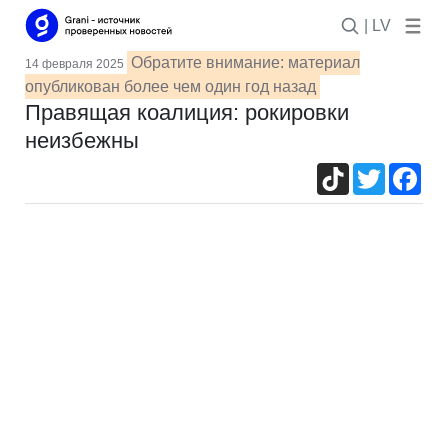
| LV
Обратите внимание: материал
14 февраля 2025
опубликован более чем один год назад
Правящая коалиция: рокировки
неизбежны
TikTok
Twitter
Fac