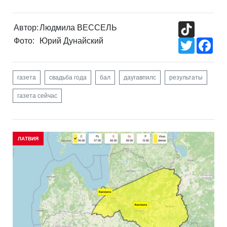
TikTok
Автор:
Людмила ВЕССЕЛЬ
Фото:
Юрий Дунайский
Twitter
Fac
газета
свадьба года
бал
даугавпилс
результаты
газета сейчас
ЛАТВИЯ