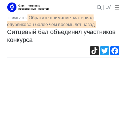
| LV
Обратите внимание: материал
11 мая 2018
опубликован более чем восемь лет назад
Ситцевый бал объединил участников
конкурса
TikTok
Twitter
Fac