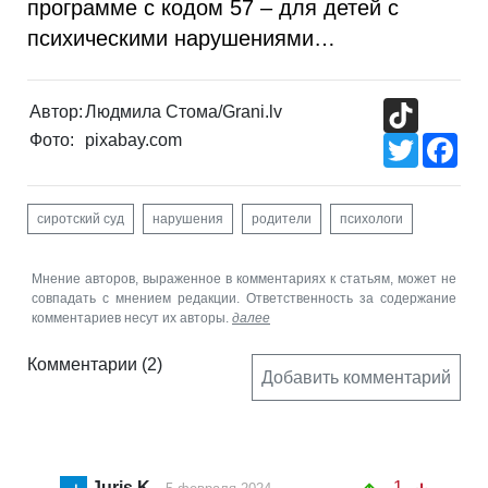
программе с кодом 57 – для детей с
психическими нарушениями…
TikTok
Автор:
Людмила Стома/Grani.lv
Фото:
pixabay.com
Twitter
Fac
сиротский суд
нарушения
родители
психологи
Мнение авторов, выраженное в комментариях к статьям, может не
совпадать с мнением редакции. Ответственность за содержание
комментариев несут их авторы.
далее
Комментарии
(2)
Добавить комментарий
Juris K
-1