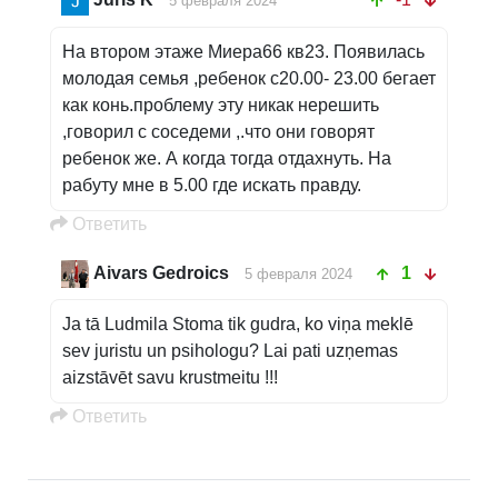
5 февраля 2024
На втором этаже Миера66 кв23. Появилась
молодая семья ,ребенок с20.00- 23.00 бегает
как конь.проблему эту никак нерешить
,говорил с соседеми ,.что они говорят
ребенок же. А когда тогда отдахнуть. На
рабуту мне в 5.00 где искать правду.
Oтветить
Aivars Gedroics
1
5 февраля 2024
Ja tā Ludmila Stoma tik gudra, ko viņa meklē
sev juristu un psihologu? Lai pati uzņemas
aizstāvēt savu krustmeitu !!!
Oтветить