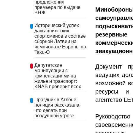
предложения
премьера по выдаче
Миноборон
ВНЖ
самоуправл
подыскиват
Исторический успех
даугавпилсских
резервны
спортсменов в составе
сборной Латвии на
коммерче
чемпионате Европы по
эвакуационн
Taku-O
Депутатские
Документ п
манипуляции с
ведущих долж
компенсациями на
жилье и транспорт:
возможной в
KNAB проверит всех
ресурсы и 
агентство LE
Праздник в Аглоне:
полиция рассказала,
что делать при
воздушной угрозе
Руководство
своевремен
различных 