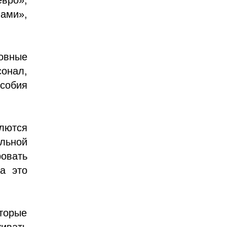
ами»,
овные
сонал,
собия
плются
льной
овать
а это
орые
живать