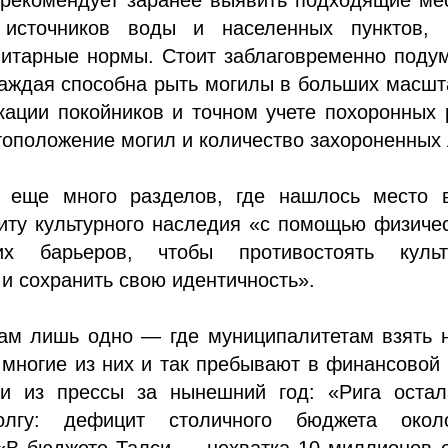
 источников воды и населенных пунктов, 
нитарные нормы. Стоит заблаговременно поду
каждая способна рыть могилы в больших масшт
ации покойников и точном учете похоронных 
оположение могил и количество захороненных 
 еще много разделов, где нашлось место в
иту культурного наследия «с помощью физиче
ких барьеров, чтобы противостоять культ
и сохранить свою идентичность».
там лишь одно — где муниципалитетам взять 
 многие из них и так пребывают в финансовой
ки из прессы за нынешний год: «Рига остал
лгу: дефицит столичного бюджета око
 «В бюджете Талси — нехватка 10 миллионов 