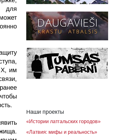
у для
 может
оянно
ащиту
тупа,
 Х, им
связи,
ранее
чтобы
сть.
Наши проекты
«Истории латгальских городов»
ыявить
жища.
«Латвия: мифы и реальность»
ивном