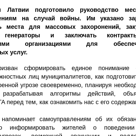
ы Латвии подготовило руководство ме
ениям на случай войны. Им указано за
ь места для массовых захоронений, зак
е генераторы и заключать контрак
скими организациями для обеспеч
ых услуг.
ризван сформировать единое понимание 
ностных лиц муниципалитетов, как подготови
оенной угрозе своевременно, планируя необх
разрабатывая алгоритмы действий, объя
TA перед тем, как ознакомить нас с его содерж
 напоминает самоуправлениям об их обязан
но информировать жителей о поведени
угрозах, возможной эвакуации и подде