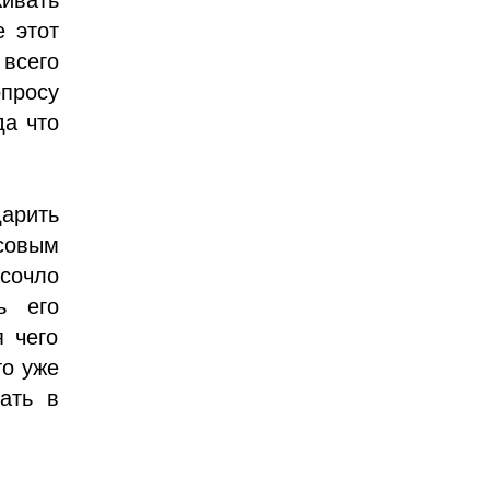
е этот
всего
просу
да что
арить
совым
сочло
ь его
 чего
то уже
ать в