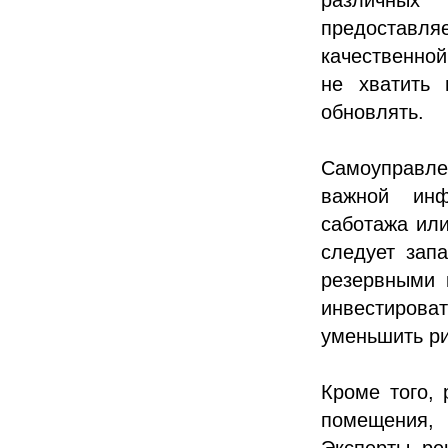
предостав
качественно
не хватить 
обновлять.
Самоуправл
важной инф
саботажа или
следует зап
резервными 
инвестиров
уменьшить ри
Кроме того,
помещения, 
Эксперты ре