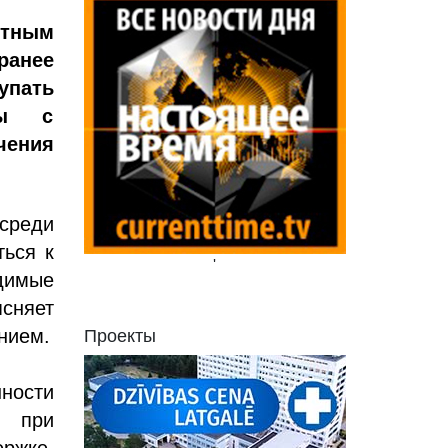
стным
ранее
упать
ты с
ения
среди
ться к
'
одимые
сняет
анием.
Проекты
ности
и при
ржке,