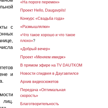
«На пороге перемен»
льной
Проект Hello, Daugavpils!
Конкурс «Свадьба года»
кты с
«Размышлялки»
онных
«Что такое хорошо и что такое
анице,
плохо»
?
числа
«Добрый вечер»
Проект «Меняем имидж»
В прямом эфире на TV DAUTKOM
тетов
Новости спидвея в Даугавпилсе
ене и
а.
Архив видеосюжетов
Передача «Оптимальная
мости
скорость»
 лиц.
Благотворительность
ста —