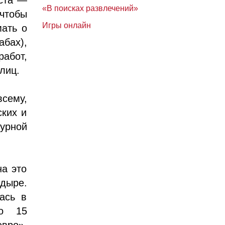
«В поисках развлечений»
чтобы
Игры онлайн
мать о
абах),
работ,
лиц.
сему,
ских и
урной
на это
 дыре.
ась в
ло 15
евро»,