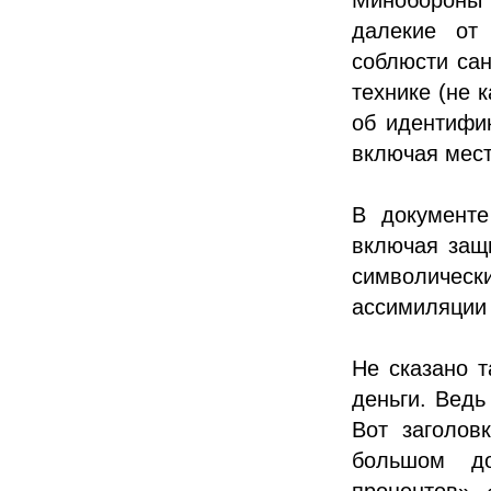
далекие от
соблюсти са
технике (не 
об идентифик
включая мест
В документе
включая защ
символичес
ассимиляции 
Не сказано 
деньги. Ведь
Вот заголов
большом до
процентов»,