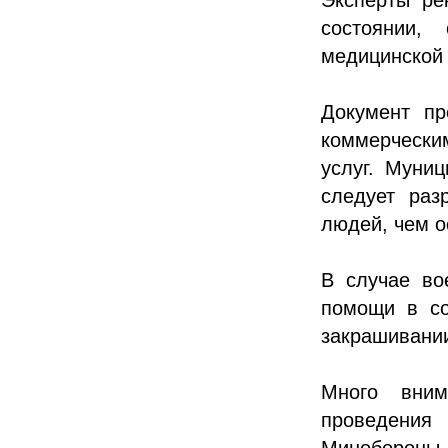
состоянии,
медицинской
Документ пр
коммерчески
услуг. Муни
следует раз
людей, чем 
В случае во
помощи в со
закрашивании
Много вним
проведени
Минобороны 