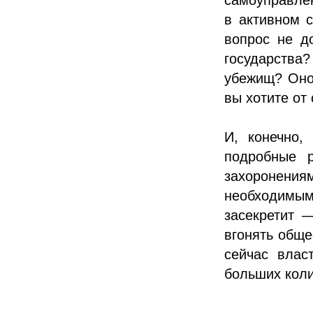
в активном с
вопрос не д
государств
убежищ? Оно,
вы хотите от
И, конечно,
подробные 
захоронени
необходимым
засекретит 
вгонять обще
сейчас влас
больших кол