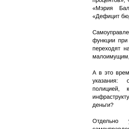
«Мэрия Бал
«Дефицит бю
Самоуправл
функции при
переходят н
малоимущим, 
А в это врем
указания: 
полицией, 
инфраструкт
деньги?
Отдельно 
самоуправле