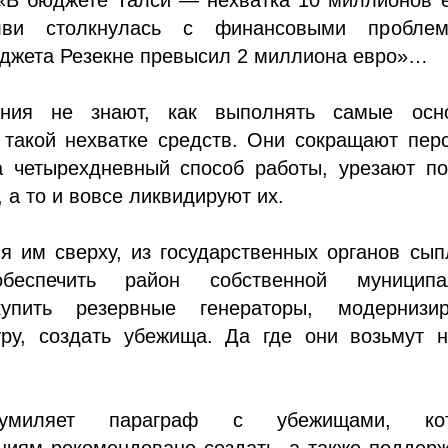
ви столкнулась с финансовыми проблем
джета Резекне превысил 2 миллиона евро»…
ения не знают, как выполнять самые осн
 такой нехватке средств. Они сокращают пер
а четырехдневный способ работы, урезают по
а то и вовсе ликвидируют их.
я им сверху, из государственных органов сы
обеспечить район собственной муниципа
купить резервные генераторы, модернизир
уру, создать убежища. Да где они возьмут н
умиляет параграф с убежищами, кот
ниям рекомендовано создать, а также поддер