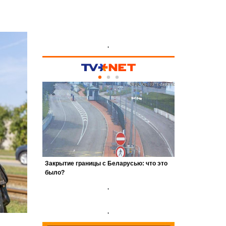
'
'
'