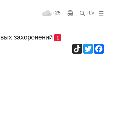
+25°
| LV
овых захоронений
1
TikTok
Twitter
Facebook