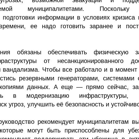
ляемой муниципалитетами. Поскольк
й подготовки информации в условиях кризиса
времени, ее надо готовить заранее и пост
ения обязаны обеспечивать физическую з
раструктуры от несанкционированного дос
 вандализма. Чтобы все работало и в момент
астись резервными генераторами, системами 
копиями данных. А еще — прямо сейчас, за
ать в модернизацию инфраструктуры, 
ск угроз, улучшить её безопасность и устойчиво
 руководство рекомендует муниципалитетам в
которые могут быть приспособлены для убе
комендуют поддерживать эти убежища в акт