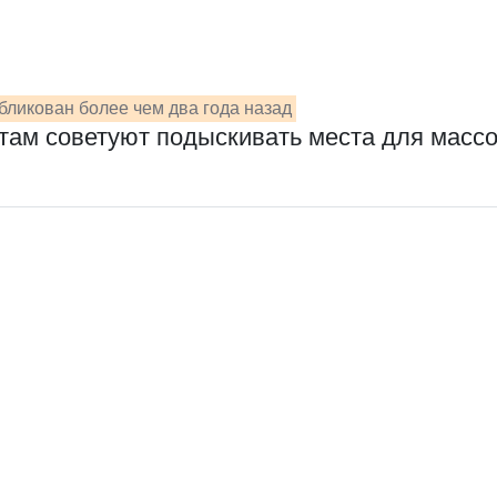
бликован более чем два года назад
там советуют подыскивать места для масс