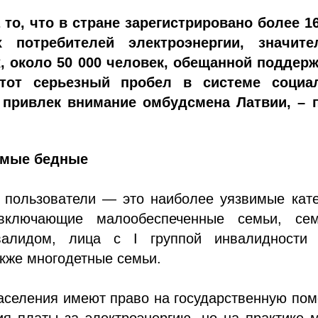
 то, что в стране зарегистрировано более 1
 потребителей электроэнергии, значите
х, около 50 000 человек, обещанной поддерж
Этот серьезный пробел в системе социа
 привлек внимание омбудсмена Латвии, – 
амые бедные
пользователи — это наиболее уязвимые кате
 включающие малообеспеченные семьи, се
нвалидом, лица с I группой инвалидности
акже многодетные семьи.
аселения имеют право на государственную по
я платы за электроэнергию, но на практике 