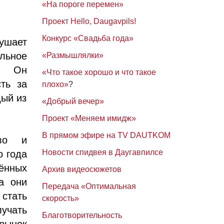
«На пороге перемен»
Проект Hello, Daugavpils!
Конкурс «Свадьба года»
рушает
льное
«Размышлялки»
и. Он
«Что такое хорошо и что такое
сть за
плохо»
?
дый из
«Добрый вечер»
.
Проект «Меняем имидж»
В прямом эфире на TV DAUTKOM
тво и
Новости спидвея в Даугавпилсе
о года
ённых
Архив видеосюжетов
ца они
Передача «Оптимальная
стать
скорость»
учать
Благотворительность
 рынок