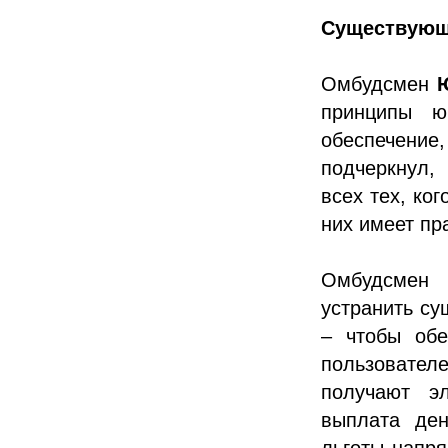
Существующа
Омбудсмен
принципы ю
обеспечени
подчеркнул, 
всех тех, ко
них имеет пр
Омбудсмен 
устранить су
– чтобы обе
пользователе
получают э
выплата ден
льготы напр