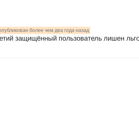
опубликован более чем два года назад
етий защищённый пользователь лишен льго