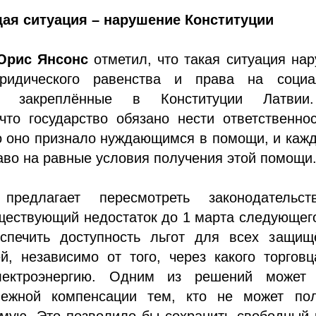
я ситуация – нарушение Конституции
Юрис Янсонс
отметил, что такая ситуация на
ридического равенства и права на социа
е, закреплённые в Конституции Латви
что государство обязано нести ответственно
го оно признало нуждающимся в помощи, и каж
аво на равные условия получения этой помощи
предлагает пересмотреть законодательс
ществующий недостаток до 1 марта следующег
спечить доступность льгот для всех защищ
й, независимо от того, через какого торгов
лектроэнергию. Одним из решений может 
ежной компенсации тем, кто не может пол
ямую. Это позволило бы сохранить свободный