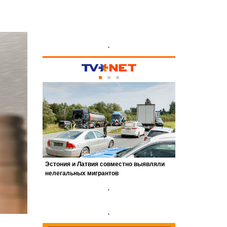
'
'
'