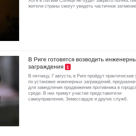
Хотя в Латвии Солнце не будет закрыто полность
жители страны смогут увидеть частичное затмение
В Риге готовятся возводить инженерн
заграждения
1
В пятницу, 7 августа, в Риге пройдут практические
по установке инженерных заграждений, предназна
для замедления продвижения противника в городс
среде. В них примут участие представители
самоуправления, Земессардзе и других служб.