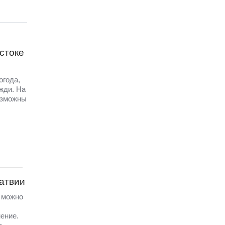
стоке
огода,
жди. На
озможны
Латвии
а можно
ение.