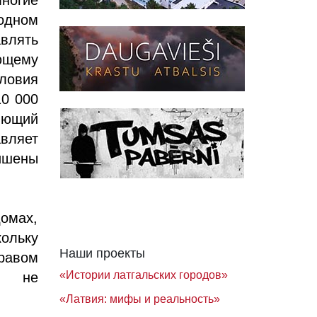
бодном
влять
ющему
ловия
10 000
яющий
вляет
ишены
омах,
ольку
Наши проекты
равом
«Истории латгальских городов»
й, не
«Латвия: мифы и реальность»