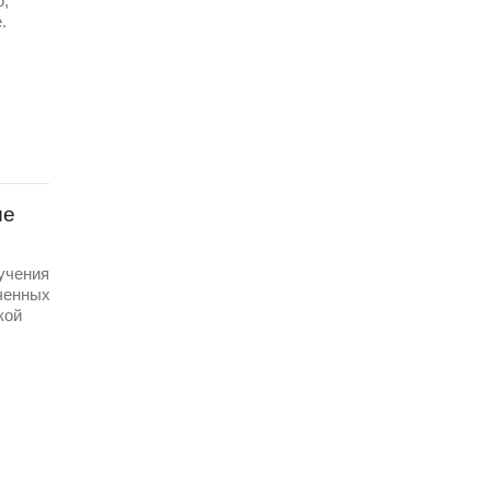
ю,
.
ые
 учения
ченных
кой