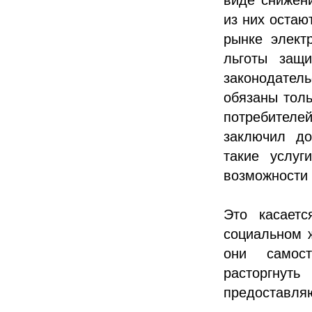
из них остаю
рынке элект
льготы защ
законодате
обязаны толь
потребителе
заключил до
такие услуг
возможности 
Это касаетс
социальном 
они самост
расторгнут
предоставля