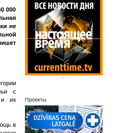
60 000
льная
ки не
льной
пишет
'
гории
мьи с
 и их
Проекты
мощь в
многие