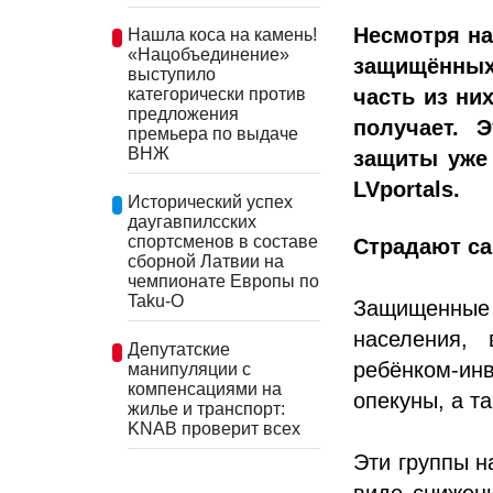
Несмотря на
Нашла коса на камень!
«Нацобъединение»
защищённых
выступило
часть из ни
категорически против
предложения
получает. 
премьера по выдаче
ВНЖ
защиты уже
LVportals.
Исторический успех
даугавпилсских
спортсменов в составе
Страдают с
сборной Латвии на
чемпионате Европы по
Taku-O
Защищенные 
населения,
Депутатские
ребёнком-и
манипуляции с
компенсациями на
опекуны, а т
жилье и транспорт:
KNAB проверит всех
Эти группы н
виде снижени