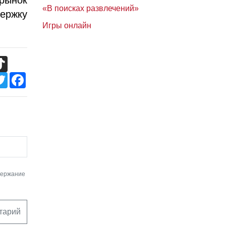
«В поисках развлечений»
ержку
Игры онлайн
TikTok
Twitter
Facebook
держание
тарий