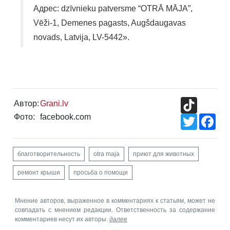
Адрес: dzīvnieku patversme “OTRĀ MĀJA”,
Vēži-1, Demenes pagasts, Augšdaugavas
novads, Latvija, LV-5442».
TikTok
Автор:
Grani.lv
Фото:
facebook.com
Twitter
Fac
благотворительность
otra maja
приют для животных
ремонт крыши
просьба о помощи
Мнение авторов, выраженное в комментариях к статьям, может не
совпадать с мнением редакции. Ответственность за содержание
комментариев несут их авторы.
далее