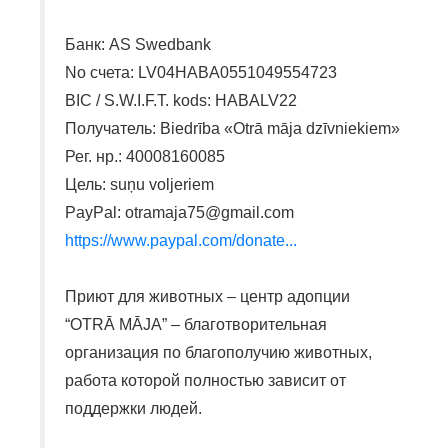
Банк: AS Swedbank
No счета: LV04HABA0551049554723
BIC / S.W.I.F.T. kods: HABALV22
Получатель: Biedrība «Otrā māja dzīvniekiem»
Рег. нр.: 40008160085
Цель: suņu voljeriem
PayPal: otramaja75@gmail.com
https://www.paypal.com/donate...
Приют для животных – центр адопции
“OTRĀ MĀJA” – благотворительная
организация по благополучию животных,
работа которой полностью зависит от
поддержки людей.