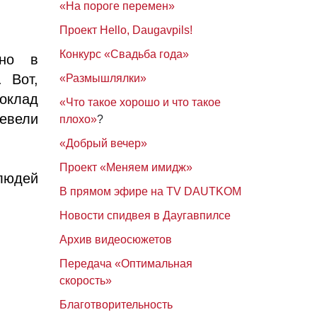
«На пороге перемен»
Проект Hello, Daugavpils!
Конкурс «Свадьба года»
нно в
 Вот,
«Размышлялки»
доклад
«Что такое хорошо и что такое
ревели
плохо»
?
«Добрый вечер»
Проект «Меняем имидж»
людей
В прямом эфире на TV DAUTKOM
:
Новости спидвея в Даугавпилсе
Архив видеосюжетов
Передача «Оптимальная
скорость»
Благотворительность