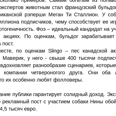
экспертов животным стал французский бульдо
риканской рэперши Меган Ти Сталлион. У соб
ллиона подписчиков, чему способствует ее и
отогеничность. Фоэ – идеальный кандидат на у
 акциях. По оценкам, бульдог зарабатывает
 пост.
есте, по оценкам Slingo – пес канадской ак
 Маверик, у него - свыше 400 тысячи подпис
вдохновляет разнообразие сценариев, которы
 компании четвероногого друга. Они оба 
что их особенно любят фолловеры.
ание публики гарантирует солидный доход. Эк
о рекламный пост с участием собаки Нины обо
4,5 тысяч евро.