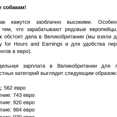
е собакам!
ак кажутся заоблачно высокими. Особе
 тем, что зарабатывают рядовые европейцы.
к обстоят дела в Великобритании (мы взяли 
y for Hours and Earnings и для удобства пе
нгов в евро).
дельная зарплата в Великобритании для 
стных категорий выглядит следующим образом
д: 562 евро
тние: 743 евро
тние: 920 евро
тние: 984 евро
тние: 930 евро