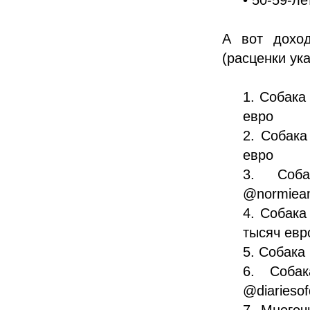
А вот дохо
(расценки ук
1. Собака
евро
2. Собака
евро
3. Соб
@normiean
4. Собака
тысяч евр
5. Собака 
6. Соба
@diariesof
7. Многоч