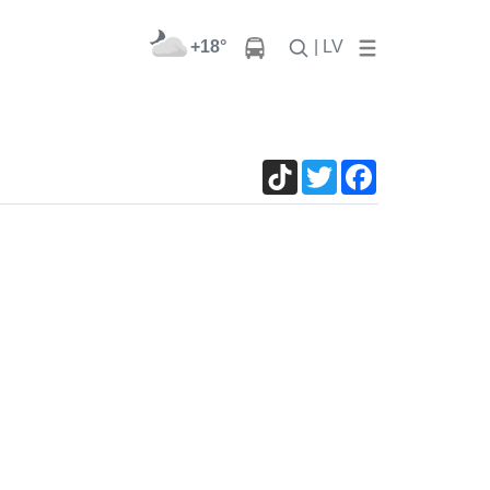
+18°
| LV
TikTok
Twitter
Facebook