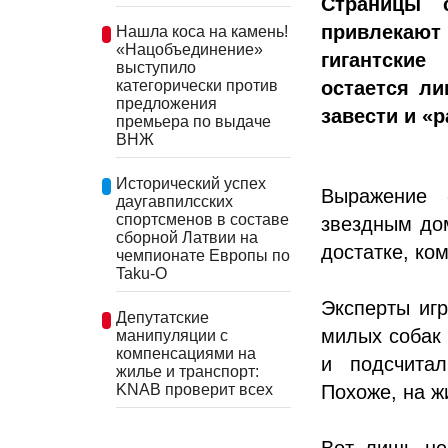
Страницы 
привлекают
Нашла коса на камень!
«Нацобъединение»
гигантские
выступило
остается ли
категорически против
предложения
завести и «
премьера по выдаче
ВНЖ
Исторический успех
Выражение 
даугавпилсских
спортсменов в составе
звездным до
сборной Латвии на
достатке, ко
чемпионате Европы по
Taku-O
Эксперты иг
Депутатские
милых собак 
манипуляции с
компенсациями на
и подсчита
жилье и транспорт:
KNAB проверит всех
Похоже, на ж
Вот лишь не