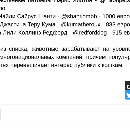
ро
Майли Сайрус Шанти - @shantiombb - 1000 евро
 Джастина Теру Кума - @kumatheroux - 883 евр
а Лили Коллинз Редфорд - @redforddog - 915 е
 из списка, животные зарабатывают на уровн
многонациональных компаний, причем популяр
етях перевешивает интерес публики к кошкам.