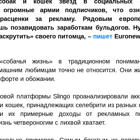
собак и кошек звезд в социальных 
 огромные армии подписчиков, что озн
 расценки за рекламу. Рядовым европ
шь позавидовать заработкам бульдогов. Ну
раскрутить» своего питомца, –
пишет
Euronew
«собачья жизнь» в традиционном понима
машним любимцам точно не относится. Они жи
мфорте и обожании.
ровой платформы Slingo проанализировали ак
и кошек, принадлежащих селебрити из разных 
ли их примерные доходы от рекламных по
изнь четвероногим с лихвой хватает.
сколько примеров. Самым богатым из попав