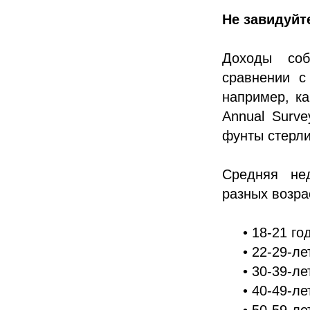
Не завидуйт
Доходы соб
сравнении с
например, ка
Annual Surve
фунты стерли
Средняя не
разных возра
• 18-21 го
• 22-29-ле
• 30-39-ле
• 40-49-ле
• 50-59-ле