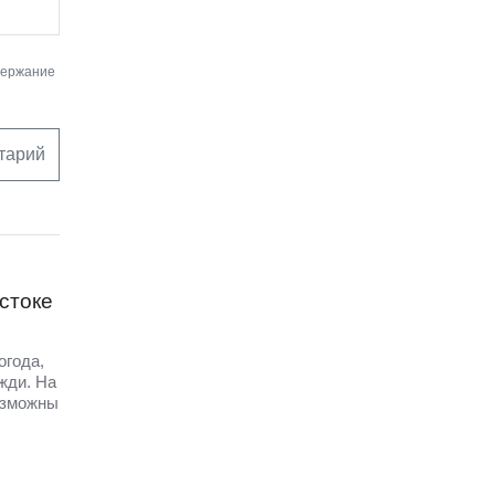
держание
тарий
стоке
огода,
жди. На
озможны