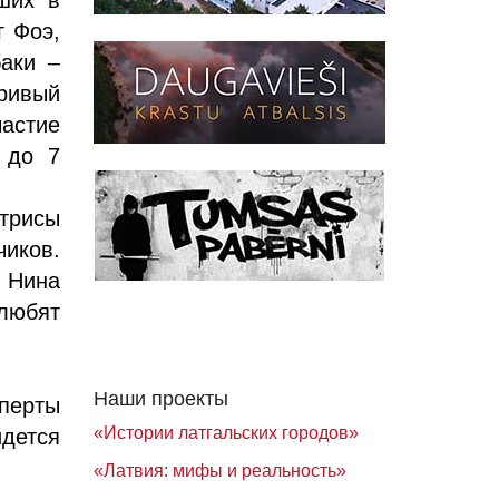
г Фоэ,
аки –
гривый
частие
 до 7
трисы
чиков.
е Нина
любят
Наши проекты
сперты
«Истории латгальских городов»
йдется
«Латвия: мифы и реальность»