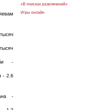
«В поисках развлечений»
Игры онлайн
яевам
 тысяч
 тысяч
би -
 - 2.6
ана -
 - 1,2