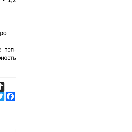
о
вро
е топ-
ность
TikTok
Twitter
Facebook