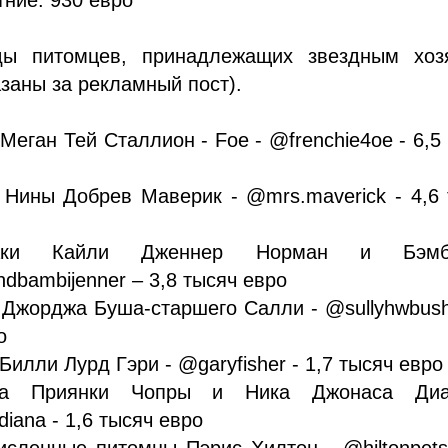
ды питомцев, принадлежащих звездным хоз
азаны за рекламный пост).
 Меган Тей Сталлион - Foe - @frenchie4oe - 6,5
 Нины Добрев Маверик - @mrs.maverick - 4,6
аки Кайли Дженнер Норман и Бэм
dbambijenner – 3,8 тысяч евро
 Джорджа Буша-старшего Салли - @sullyhwbush
о
Билли Лурд Гэри - @garyfisher - 1,7 тысяч евро
ка Приянки Чопры и Ника Джонаса Ди
diana - 1,6 тысяч евро
исленные питомцы Пэрис Хилтон - @hiltonpets