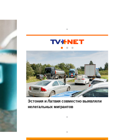
'
'
'