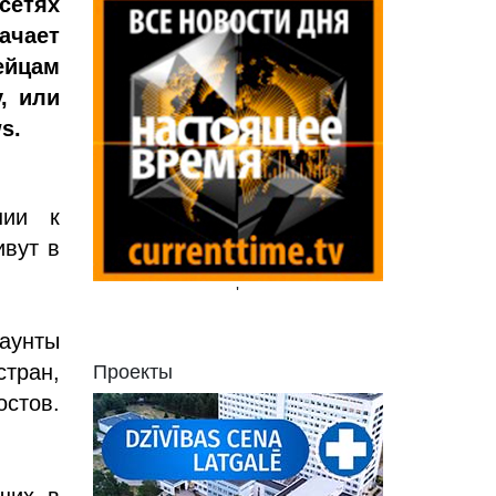
сетях
ачает
ейцам
, или
s.
нии к
вут в
'
каунты
стран,
Проекты
стов.
ших в