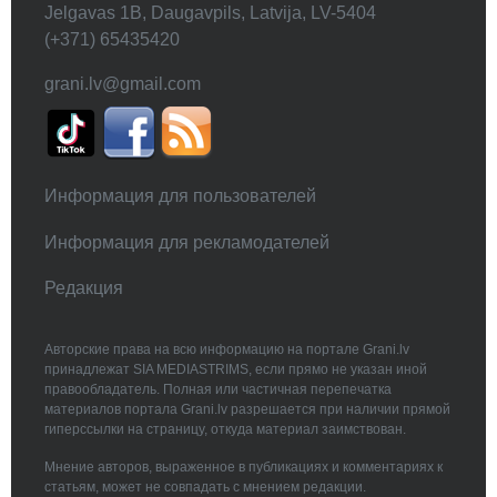
Jelgavas 1B, Daugavpils, Latvija, LV-5404
(+371) 65435420
grani.lv@gmail.com
Информация для пользователей
Информация для рекламодателей
Редакция
Авторские права на всю информацию на портале Grani.lv
принадлежат SIA MEDIASTRIMS, если прямо не указан иной
правообладатель. Полная или частичная перепечатка
материалов портала Grani.lv разрешается при наличии прямой
гиперссылки на страницу, откуда материал заимствован.
Мнение авторов, выраженное в публикациях и комментариях к
статьям, может не совпадать с мнением редакции.