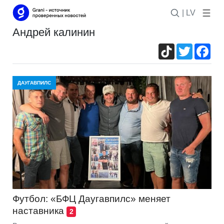
| LV
андрей калинин
TikTok
Twitter
Fac
ДАУГАВПИЛС
Футбол: «БФЦ Даугавпилс» меняет
наставника
2