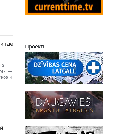
и где
Проекты
ей
! Мы —
иков и
ой