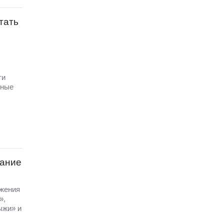
тать
ти
чные
сание
ижения
»,
ыжи» и