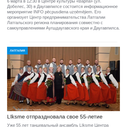
6 марта в 12:30 в Центре культуры «Варпа» (ул.
Добелес, 30) в Даугавпилсе состоится информационное
мероприятие INFO pēcpusdiena uzņēmējiem. Его
организует Центр предпринимательства Латгалии
Латгальского региона планирования совместно с
самоуправлениями Аугшдаугавского края и Даугавпилса.
ЛАТГАЛИЯ
Līksme отпраздновала свое 55-летие
Уже 55 лет танцевальный ансамбль Līksme Центра