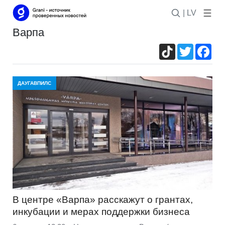
| LV
варпа
TikTok
Twitter
Fac
ДАУГАВПИЛС
В центре «Варпа» расскажут о грантах,
инкубации и мерах поддержки бизнеса