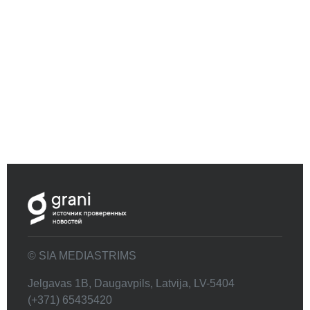
© SIA MEDIASTRIMS
Jelgavas 1B, Daugavpils, Latvija, LV-5404
(+371) 65435420