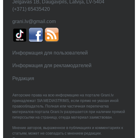
Jelgavas 1B, Daugavpils, Latvija, LV-5404
(+371) 65435420
grani.lv@gmail.com
Информация для пользователей
Информация для рекламодателей
Редакция
Авторские права на всю информацию на портале Grani.lv
принадлежат SIA MEDIASTRIMS, если прямо не указан иной
правообладатель. Полная или частичная перепечатка
материалов портала Grani.lv разрешается при наличии прямой
гиперссылки на страницу, откуда материал заимствован.
Мнение авторов, выраженное в публикациях и комментариях к
статьям, может не совпадать с мнением редакции.