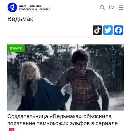
| LV
ведьмак
TikTok
Twitter
Fac
В МИРЕ
Создательница «Ведьмака» объяснила
появление темнокожих эльфов в сериале
2