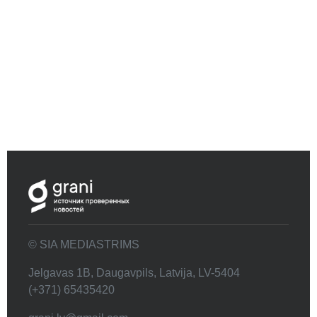
© SIA MEDIASTRIMS
Jelgavas 1B, Daugavpils, Latvija, LV-5404
(+371) 65435420