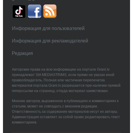
Информация для пользователей
Информация для рекламодателей
Редакция
Авторские права на всю информацию на портале Grani.lv
принадлежат SIA MEDIASTRIMS, если прямо не указан иной
правообладатель. Полная или частичная перепечатка
материалов портала Grani.lv разрешается при наличии прямой
гиперссылки на страницу, откуда материал заимствован.
Мнение авторов, выраженное в публикациях и комментариях к
статьям, может не совпадать с мнением редакции.
Ответственность за содержание материалов несут их авторы.
Администрация оставляет за собой право редактировать текст
комментариев.