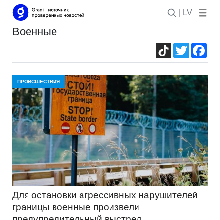
| LV
военные
TikTok
Twitter
Fac
ПРОИСШЕСТВИЯ
Для остановки агрессивных нарушителей
границы военные произвели
предупредительный выстрел