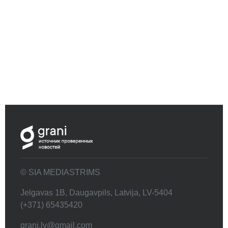
© SIA MEDIASTRIMS
Jelgavas 1B, Daugavpils, Latvija, LV-5404
(+371) 65435420
grani.lv@gmail.com