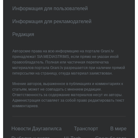
Информация для пользователей
Информация для рекламодателей
Редакция
Авторские права на всю информацию на портале Grani.lv
принадлежат SIA MEDIASTRIMS, если прямо не указан иной
правообладатель. Полная или частичная перепечатка
материалов портала Grani.lv разрешается при наличии прямой
гиперссылки на страницу, откуда материал заимствован.
Мнение авторов, выраженное в публикациях и комментариях к
статьям, может не совпадать с мнением редакции.
Ответственность за содержание материалов несут их авторы.
Администрация оставляет за собой право редактировать текст
комментариев.
Новости Даугавпилса
Транспорт
В мире