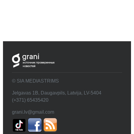
© SIA MEDIASTRIMS
Jelgavas 1B, Daugavpils, Latvija, LV-5404
(+371) 65435420
grani.lv@gmail.com